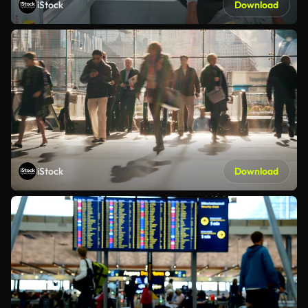
iStock
Download
iStock
Download