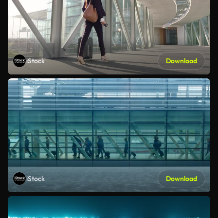
iStock
Download
iStock
Download