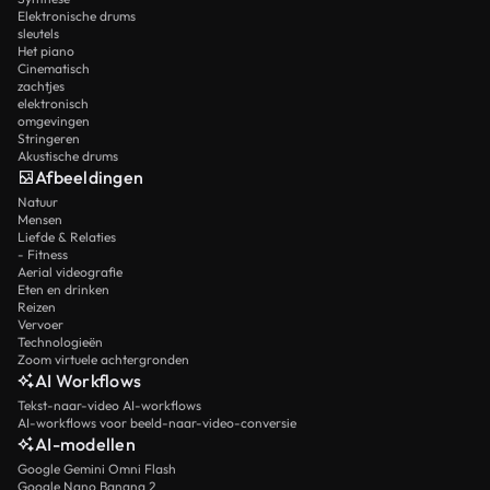
Elektronische drums
sleutels
Het piano
Cinematisch
zachtjes
elektronisch
omgevingen
Stringeren
Akustische drums
Afbeeldingen
Natuur
Mensen
Liefde & Relaties
- Fitness
Aerial videografie
Eten en drinken
Reizen
Vervoer
Technologieën
Zoom virtuele achtergronden
AI Workflows
Tekst-naar-video AI-workflows
AI-workflows voor beeld-naar-video-conversie
AI-modellen
Google Gemini Omni Flash
Google Nano Banana 2