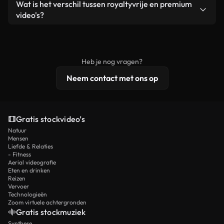
Ja. Je mag onze video's inkorten, bijsnijden of
Wat is het verschil tussen royaltyvrije en premium
een losstaand product.
remixen. Zorg er wel voor dat het eindproduct
video's?
voldoet aan onze licentievoorwaarden en niet als
Royaltyvrije video's bevatten commerciële
onbewerkt stockmateriaal wordt verspreid.
rechten, terwijl premium content exclusieve
beelden, 4K-resolutie en uitgebreidere
Heb je nog vragen?
licentiebescherming omvat.
Neem contact met ons op
Gratis stockvideo’s
Natuur
Mensen
Liefde & Relaties
- Fitness
Aerial videografie
Eten en drinken
Reizen
Vervoer
Technologieën
Zoom virtuele achtergronden
Gratis stockmuziek
Synthese