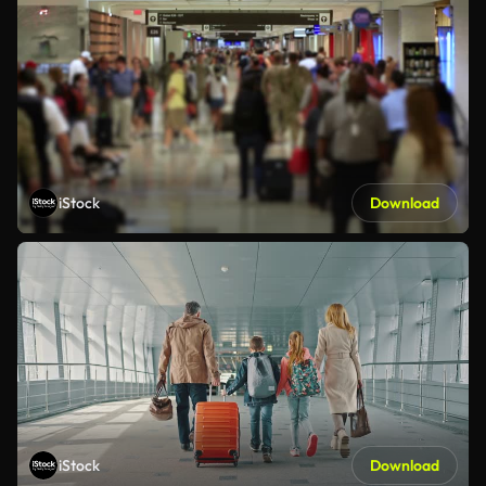
iStock
Download
iStock
Download