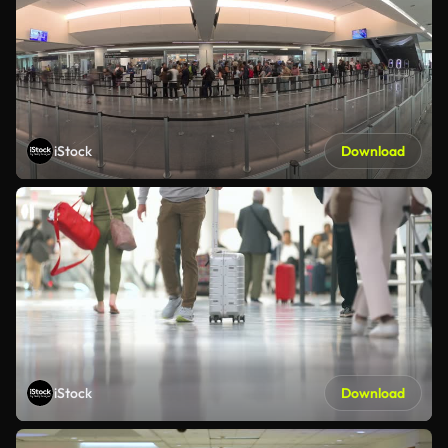
iStock
Download
iStock
Download