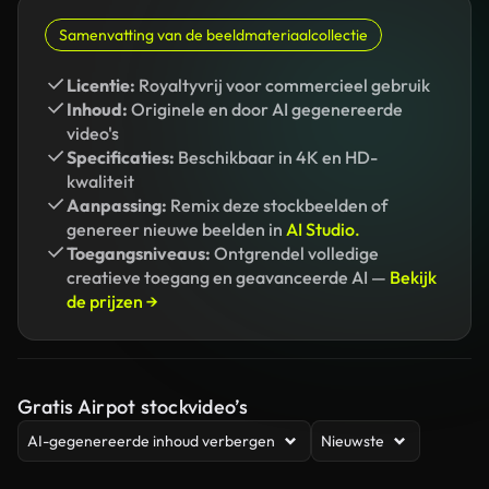
Samenvatting van de beeldmateriaalcollectie
Licentie:
Royaltyvrij voor commercieel gebruik
Inhoud:
Originele en door AI gegenereerde
video's
Specificaties:
Beschikbaar in 4K en HD-
kwaliteit
Aanpassing:
Remix deze stockbeelden of
genereer nieuwe beelden in
AI Studio.
Toegangsniveaus:
Ontgrendel volledige
creatieve toegang en geavanceerde AI —
Bekijk
de prijzen →
Gratis Airpot stockvideo’s
AI-gegenereerde inhoud verbergen
Nieuwste