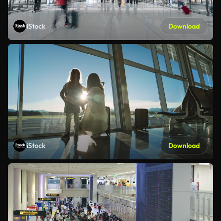
iStock
Download
iStock
Download