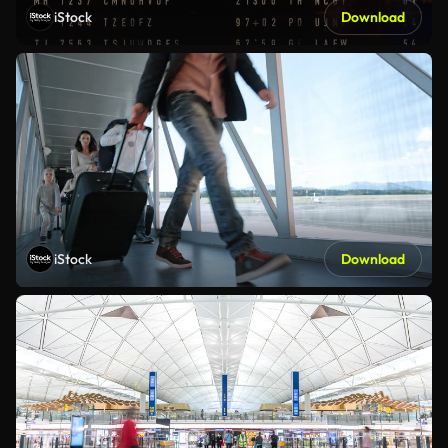
iStock
Download
iStock
Download