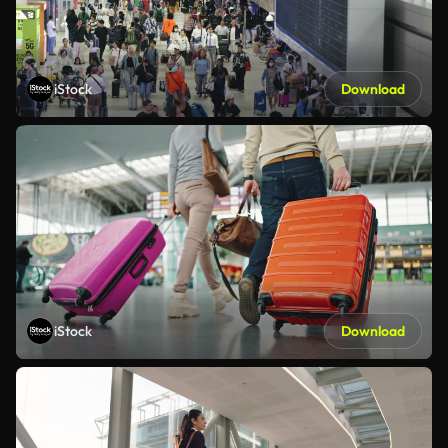
iStock
Download
iStock
Download