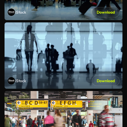
iStock
Download
iStock
Download