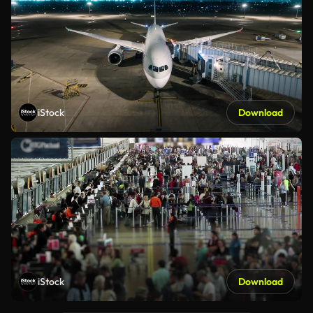
iStock
Download
iStock
Download