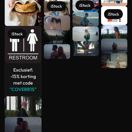
iStock
iStock
iStock
Meer
iStock
bekijken
Exclusief:
-15% korting
met code
"COVERR15"