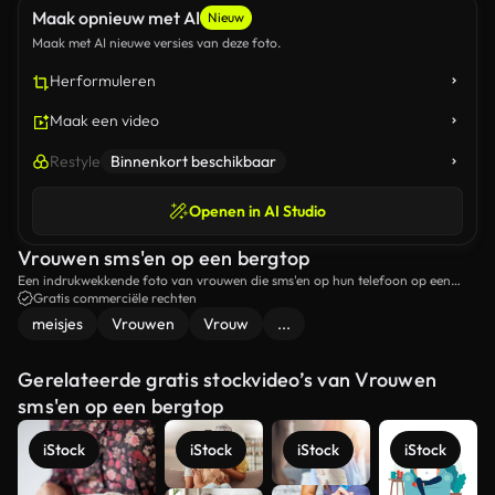
Maak opnieuw met AI
Nieuw
Maak met AI nieuwe versies van deze foto.
Herformuleren
Maak een video
Restyle
Binnenkort beschikbaar
Openen in AI Studio
Vrouwen sms'en op een bergtop
Een indrukwekkende foto van vrouwen die sms'en op hun telefoon op een
bergtop.
Gratis commerciële rechten
meisjes
Vrouwen
Vrouw
...
Gerelateerde gratis stockvideo’s van Vrouwen
sms'en op een bergtop
iStock
iStock
iStock
iStock