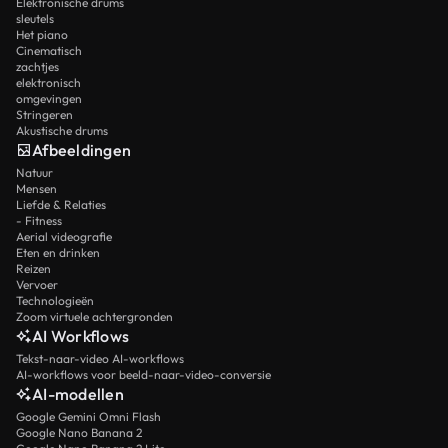
Elektronische drums
sleutels
Het piano
Cinematisch
zachtjes
elektronisch
omgevingen
Stringeren
Akustische drums
Afbeeldingen
Natuur
Mensen
Liefde & Relaties
- Fitness
Aerial videografie
Eten en drinken
Reizen
Vervoer
Technologieën
Zoom virtuele achtergronden
AI Workflows
Tekst-naar-video AI-workflows
AI-workflows voor beeld-naar-video-conversie
AI-modellen
Google Gemini Omni Flash
Google Nano Banana 2