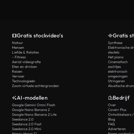
Gratis stockvideo’s
Gratis s
Natuur
Synthese
Mensen
Elektronische d
Liefde & Relaties
sleutels
- Fitness
Het piano
Aerial videografie
Cinematisch
Eten en drinken
zachtjes
Reizen
elektronisch
Vervoer
omgevingen
Technologieën
Stringeren
Zoom virtuele achtergronden
Akustische drum
AI-modellen
Bedrijf
Google Gemini Omni Flash
Over
Google Nano Banana 2
Coverr Plus
Google Nano Banana 2 Lite
Ontwikkelaars /
Seedance 2.0
Blog
Seedance 2.0 Fast
FAQ
Seedance 2.0 Mini
Adverteren
Happy Horse 1.1
Neem contact o