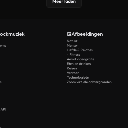
Meer laden
tockmuziek
Afbeeldingen
Natuur
rums
Mensen
Liefde & Relaties
- Fitness
Aerial videografie
Eten en drinken
Reizen
Vervoer
Technologieën
s
Zoom virtuele achtergronden
 API
p