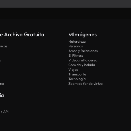
e Archivo Gratuita
Imágenes
Naturaleza
nicas
Personas
Amor y Relaciones
El Fitness
o
Videografía aérea
Comida y bebida
Viajes
Transporte
Tecnología
ica
Zoom de fondo virtual
ía
 / API