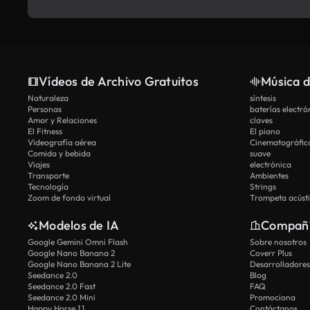
Vídeos de Archivo Gratuitos
Música d
Naturaleza
síntesis
Personas
baterías electró
Amor y Relaciones
claves
El Fitness
El piano
Videografía aérea
Cinematográfic
Comida y bebida
suave
Viajes
electrónica
Transporte
Ambientes
Tecnología
Strings
Zoom de fondo virtual
Trompeta acúst
Modelos de IA
Compañ
Google Gemini Omni Flash
Sobre nosotros
Google Nano Banana 2
Coverr Plus
Google Nano Banana 2 Lite
Desarrolladores
Seedance 2.0
Blog
Seedance 2.0 Fast
FAQ
Seedance 2.0 Mini
Promociona
Happy Horse 1.1
Contáctanos