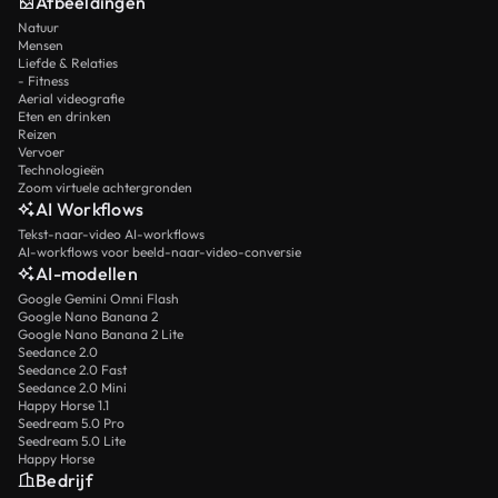
Afbeeldingen
Natuur
Mensen
Liefde & Relaties
- Fitness
Aerial videografie
Eten en drinken
Reizen
Vervoer
Technologieën
Zoom virtuele achtergronden
AI Workflows
Tekst-naar-video AI-workflows
AI-workflows voor beeld-naar-video-conversie
AI-modellen
Google Gemini Omni Flash
Google Nano Banana 2
Google Nano Banana 2 Lite
Seedance 2.0
Seedance 2.0 Fast
Seedance 2.0 Mini
Happy Horse 1.1
Seedream 5.0 Pro
Seedream 5.0 Lite
Happy Horse
Bedrijf