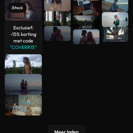
Meer
iStock
bekijken
Exclusief:
-15% korting
met code
"COVERR15"
Meer laden