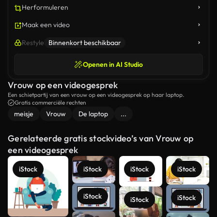
Herformuleren
Maak een video
Restyle
Binnenkort beschikbaar
Openen in AI Studio
Vrouw op een videogesprek
Een schietpartij van een vrouw op een videogesprek op haar laptop.
Gratis commerciële rechten
meisje
Vrouw
De laptop
...
Gerelateerde gratis stockvideo’s van Vrouw op
een videogesprek
iStock
iStock
iStock
iStock
iStock
iStock
iStock