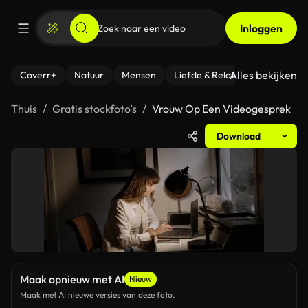
Inloggen
Alles bekijken
Coverr+
Natuur
Mensen
Liefde & Relaties
- Fitness
Thuis
Gratis stockfoto’s
Vrouw Op Een Videogesprek
Download
Maak opnieuw met AI
Nieuw
Maak met AI nieuwe versies van deze foto.