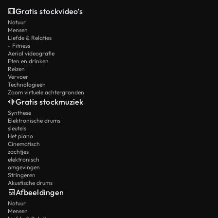
Gratis stockvideo’s
Natuur
Mensen
Liefde & Relaties
- Fitness
Aerial videografie
Eten en drinken
Reizen
Vervoer
Technologieën
Zoom virtuele achtergronden
Gratis stockmuziek
Synthese
Elektronische drums
sleutels
Het piano
Cinematisch
zachtjes
elektronisch
omgevingen
Stringeren
Akustische drums
Afbeeldingen
Natuur
Mensen