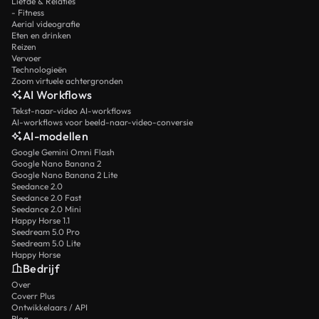
Liefde & Relaties
- Fitness
Aerial videografie
Eten en drinken
Reizen
Vervoer
Technologieën
Zoom virtuele achtergronden
AI Workflows
Tekst-naar-video AI-workflows
AI-workflows voor beeld-naar-video-conversie
AI-modellen
Google Gemini Omni Flash
Google Nano Banana 2
Google Nano Banana 2 Lite
Seedance 2.0
Seedance 2.0 Fast
Seedance 2.0 Mini
Happy Horse 1.1
Seedream 5.0 Pro
Seedream 5.0 Lite
Happy Horse
Bedrijf
Over
Coverr Plus
Ontwikkelaars / API
Blog