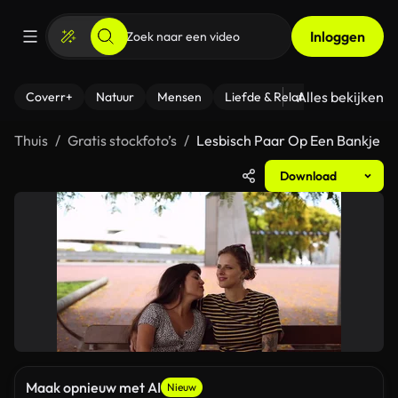
Inloggen
Alles bekijken
Coverr+
Natuur
Mensen
Liefde & Relaties
- Fitness
Thuis
Gratis stockfoto’s
Lesbisch Paar Op Een Bankje
Download
Maak opnieuw met AI
Nieuw