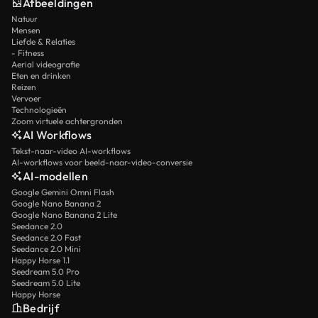
Afbeeldingen
Natuur
Mensen
Liefde & Relaties
- Fitness
Aerial videografie
Eten en drinken
Reizen
Vervoer
Technologieën
Zoom virtuele achtergronden
AI Workflows
Tekst-naar-video AI-workflows
AI-workflows voor beeld-naar-video-conversie
AI-modellen
Google Gemini Omni Flash
Google Nano Banana 2
Google Nano Banana 2 Lite
Seedance 2.0
Seedance 2.0 Fast
Seedance 2.0 Mini
Happy Horse 1.1
Seedream 5.0 Pro
Seedream 5.0 Lite
Happy Horse
Bedrijf