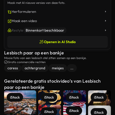
Maak met AI nieuwe versies van deze foto.
Herformuleren
Maak een video
Restyle
Binnenkort beschikbaar
Openen in AI Studio
Lesbisch paar op een bankje
Mooie foto van een lesbisch stel zitten samen op een bankje.
Gratis commerciële rechten
caress
achtergrond
meisjes
...
Gerelateerde gratis stockvideo’s van Lesbisch
paar op een bankje
iStock
iStock
iStock
iStock
iStock
iStock
iStock