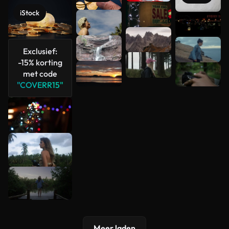
iStock
Meer
bekijken
Exclusief:
-15% korting
met code
"COVERR15"
Meer laden