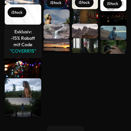
iStock
iStock
iStock
iStock
Mehr
anzeigen
Exklusiv:
-15% Rabatt
mit Code
"COVERR15"