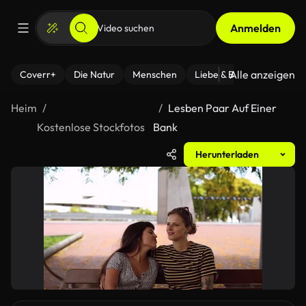
Anmelden
Alle anzeigen
Coverr+
Die Natur
Menschen
Liebe & Beziehungen
F
Heim
Lesben Paar Auf Einer
Kostenlose Stockfotos
Bank
Herunterladen