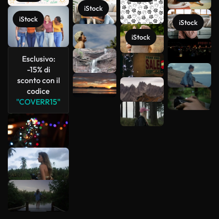
iStock
iStock
iStock
iStock
Scopri di
Esclusivo:
più
-15% di
sconto con il
codice
"COVERR15"