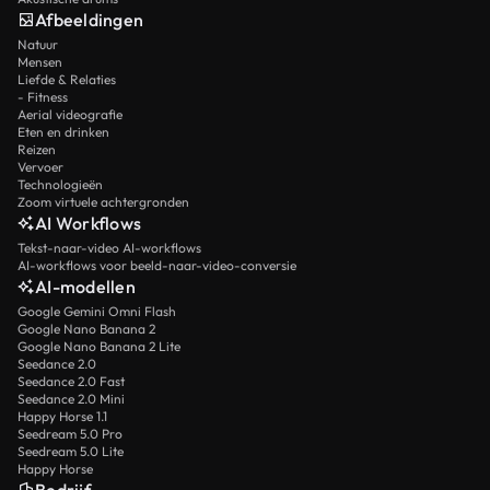
Afbeeldingen
Natuur
Mensen
Liefde & Relaties
- Fitness
Aerial videografie
Eten en drinken
Reizen
Vervoer
Technologieën
Zoom virtuele achtergronden
AI Workflows
Tekst-naar-video AI-workflows
AI-workflows voor beeld-naar-video-conversie
AI-modellen
Google Gemini Omni Flash
Google Nano Banana 2
Google Nano Banana 2 Lite
Seedance 2.0
Seedance 2.0 Fast
Seedance 2.0 Mini
Happy Horse 1.1
Seedream 5.0 Pro
Seedream 5.0 Lite
Happy Horse