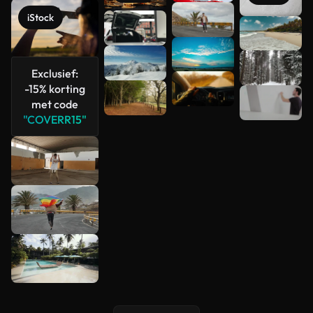
iStock
Meer
bekijken
Exclusief:
-15% korting
met code
"COVERR15"