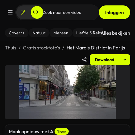
Inloggen
Alles bekijken
Coverr+
Natuur
Mensen
Liefde & Relaties
- Fitness
Thuis
Gratis stockfoto’s
Het Marais District In Parijs
Download
Maak opnieuw met AI
Nieuw