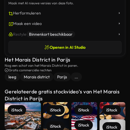
Maak met AI nieuwe versies van deze foto.
Herformuleren
Maak een video
Restyle
Binnenkort beschikbaar
Openen in AI Studio
Het Marais District in Parijs
Nog een schot van het Marais District in paren.
Gratis commerciële rechten
leeg
Marais district
Parijs
...
Gerelateerde gratis stockvideo’s van Het Marais
District in Parijs
iStock
iStock
iStock
iStock
iStock
iStock
iStock