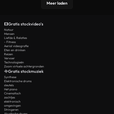
Meer laden
Gratis stockvideo’s
Natuur
Mensen
Liefde & Relaties
- Fitness
Aerial videografie
Eten en drinken
Reizen
Vervoer
Technologieën
Zoom virtuele achtergronden
Gratis stockmuziek
Synthese
Elektronische drums
sleutels
Het piano
Cinematisch
zachtjes
elektronisch
omgevingen
Stringeren
Akustische drums