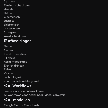
Synthese
Elektronische drums
sleutels
Het piano
Cinematisch
zachtjes
elektronisch
omgevingen
Stringeren
Akustische drums
Afbeeldingen
Natuur
Mensen
Liefde & Relaties
- Fitness
Aerial videografie
Eten en drinken
Reizen
Vervoer
Technologieën
Zoom virtuele achtergronden
AI Workflows
Tekst-naar-video AI-workflows
AI-workflows voor beeld-naar-video-conversie
AI-modellen
Google Gemini Omni Flash