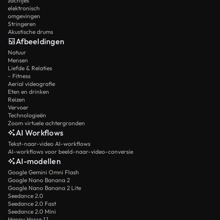
zachtjes
elektronisch
omgevingen
Stringeren
Akustische drums
Afbeeldingen
Natuur
Mensen
Liefde & Relaties
- Fitness
Aerial videografie
Eten en drinken
Reizen
Vervoer
Technologieën
Zoom virtuele achtergronden
AI Workflows
Tekst-naar-video AI-workflows
AI-workflows voor beeld-naar-video-conversie
AI-modellen
Google Gemini Omni Flash
Google Nano Banana 2
Google Nano Banana 2 Lite
Seedance 2.0
Seedance 2.0 Fast
Seedance 2.0 Mini
Happy Horse 1.1