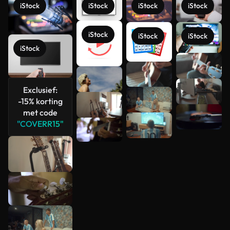
iStock
iStock
iStock
iStock
iStock
iStock
iStock
iStock
Meer
bekijken
Exclusief:
-15% korting
met code
"COVERR15"