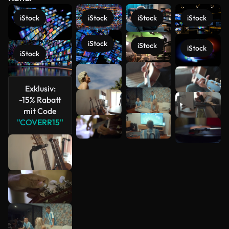
iStock
iStock
iStock
iStock
iStock
iStock
iStock
iStock
Mehr
Exklusiv:
anzeigen
-15% Rabatt
mit Code
"COVERR15"