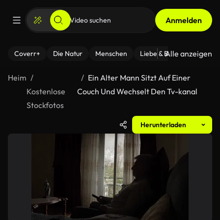
Anmelden
Alle anzeigen
Coverr+
Die Natur
Menschen
Liebe & Beziehungen
F
Heim
Ein Alter Mann Sitzt Auf Einer
Kostenlose
Couch Und Wechselt Den Tv-kanal
Stockfotos
Herunterladen