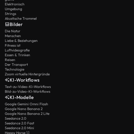
Elektronisch
Umgebung
Strings
Akustische Trommel
Bilder
Die Natur
Menschen
Liebe & Beziehungen
Fitness ist
Luftvideografie
Essen & Trinken
Reisen
Der Transport
Technologie
Zoom virtuelle Hintergründe
KI-Workflows
Text-zu-Video-KI-Workflows
Bild-zu-Video-KI-Workflows
KI-Modelle
Google Gemini Omni Flash
Google Nano Banana 2
Google Nano Banana 2 Lite
Seedance 2.0
Seedance 2.0 Fast
Seedance 2.0 Mini
Happy Horse 1.1