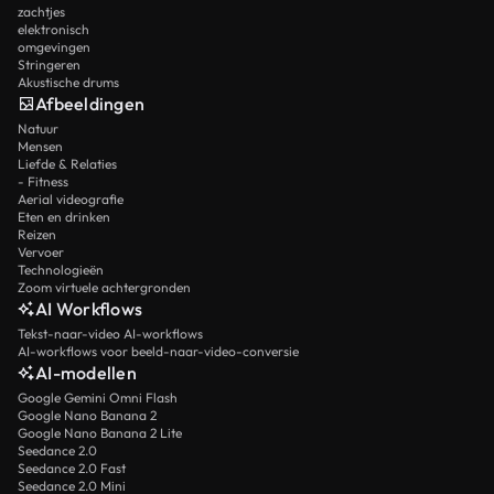
zachtjes
elektronisch
omgevingen
Stringeren
Akustische drums
Afbeeldingen
Natuur
Mensen
Liefde & Relaties
- Fitness
Aerial videografie
Eten en drinken
Reizen
Vervoer
Technologieën
Zoom virtuele achtergronden
AI Workflows
Tekst-naar-video AI-workflows
AI-workflows voor beeld-naar-video-conversie
AI-modellen
Google Gemini Omni Flash
Google Nano Banana 2
Google Nano Banana 2 Lite
Seedance 2.0
Seedance 2.0 Fast
Seedance 2.0 Mini