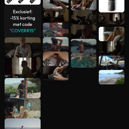
Exclusief:
-15% korting
met code
Meer
"COVERR15"
bekijken