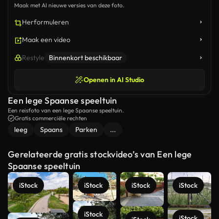
Maak met AI nieuwe versies van deze foto.
Herformuleren
Maak een video
Restyle
Binnenkort beschikbaar
Openen in AI Studio
Een lege Spaanse speeltuin
Een reisfoto van een lege Spaanse speeltuin.
Gratis commerciële rechten
leeg
Spaans
Parken
...
Gerelateerde gratis stockvideo’s van Een lege
Spaanse speeltuin
iStock
iStock
iStock
iStock
iStock
iStock