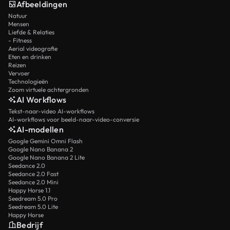
Afbeeldingen
Natuur
Mensen
Liefde & Relaties
- Fitness
Aerial videografie
Eten en drinken
Reizen
Vervoer
Technologieën
Zoom virtuele achtergronden
AI Workflows
Tekst-naar-video AI-workflows
AI-workflows voor beeld-naar-video-conversie
AI-modellen
Google Gemini Omni Flash
Google Nano Banana 2
Google Nano Banana 2 Lite
Seedance 2.0
Seedance 2.0 Fast
Seedance 2.0 Mini
Happy Horse 1.1
Seedream 5.0 Pro
Seedream 5.0 Lite
Happy Horse
Bedrijf