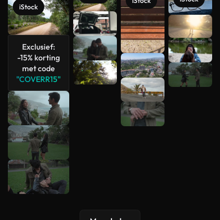
iStock
iStock
Meer
bekijken
Exclusief:
-15% korting
met code
"COVERR15"