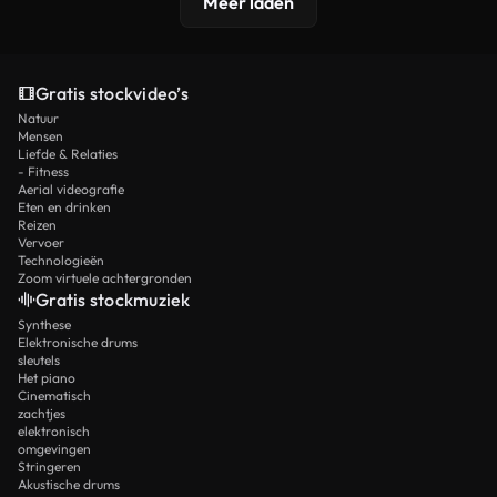
Meer laden
Gratis stockvideo’s
Natuur
Mensen
Liefde & Relaties
- Fitness
Aerial videografie
Eten en drinken
Reizen
Vervoer
Technologieën
Zoom virtuele achtergronden
Gratis stockmuziek
Synthese
Elektronische drums
sleutels
Het piano
Cinematisch
zachtjes
elektronisch
omgevingen
Stringeren
Akustische drums