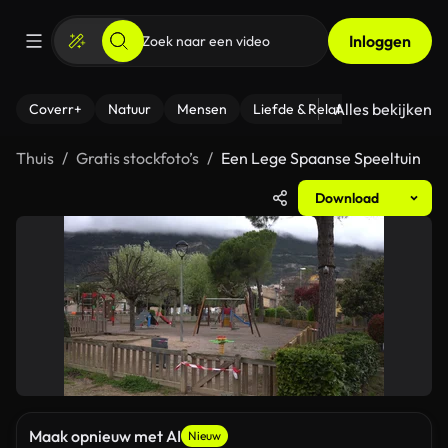
Inloggen
Alles bekijken
Coverr+
Natuur
Mensen
Liefde & Relaties
- Fitness
Thuis
Gratis stockfoto’s
Een Lege Spaanse Speeltuin
Download
Maak opnieuw met AI
Nieuw