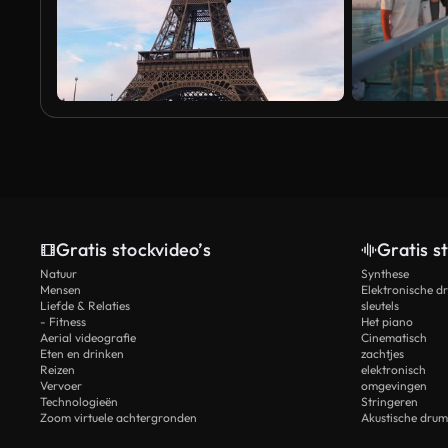
Gratis stockvideo’s
Gratis s
Natuur
Synthese
Mensen
Elektronische d
Liefde & Relaties
sleutels
- Fitness
Het piano
Aerial videografie
Cinematisch
Eten en drinken
zachtjes
Reizen
elektronisch
Vervoer
omgevingen
Technologieën
Stringeren
Zoom virtuele achtergronden
Akustische drum