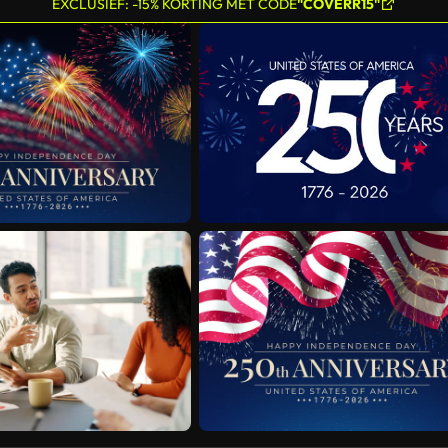
EXCLUSIEF: -15% KORTING MET CODE
"COVERR15"