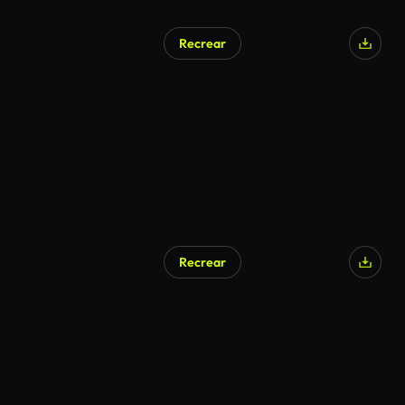
Recrear
Recrear