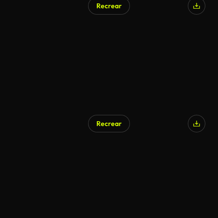
Recrear
Recrear