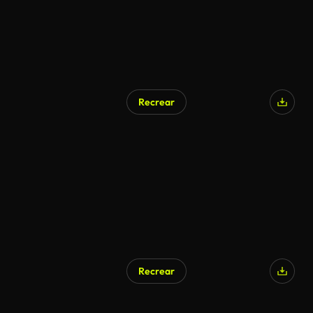
Recrear
Recrear