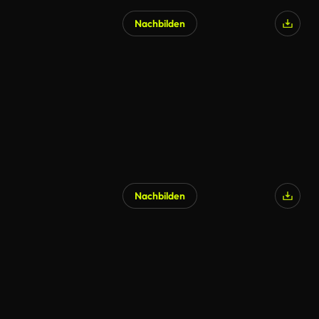
Nachbilden
Nachbilden