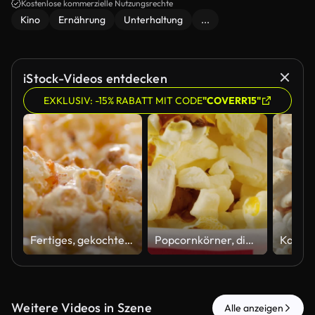
Kostenlose kommerzielle Nutzungsrechte
Kino
Ernährung
Unterhaltung
...
iStock-Videos entdecken
EXKLUSIV: -15% RABATT MIT CODE
"COVERR15"
Fertiges, gekochtes süßes Popcorn in Nahaufnahme.
Popcornkörner, die in einen rot-weiß gestreiften Eimer fallen, isoliert auf rosa Hintergrund. Film, Snack, Fast-Food, Café, süßer Snack. Zeitlupe.
Weitere Videos in Szene
Alle anzeigen