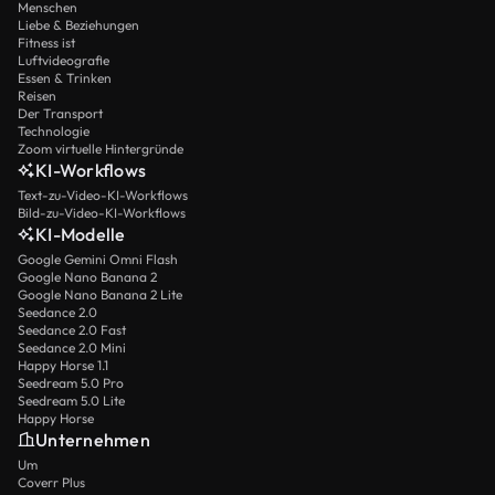
Menschen
Liebe & Beziehungen
Fitness ist
Luftvideografie
Essen & Trinken
Reisen
Der Transport
Technologie
Zoom virtuelle Hintergründe
KI-Workflows
Text-zu-Video-KI-Workflows
Bild-zu-Video-KI-Workflows
KI-Modelle
Google Gemini Omni Flash
Google Nano Banana 2
Google Nano Banana 2 Lite
Seedance 2.0
Seedance 2.0 Fast
Seedance 2.0 Mini
Happy Horse 1.1
Seedream 5.0 Pro
Seedream 5.0 Lite
Happy Horse
Unternehmen
Um
Coverr Plus