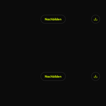
Nachbilden
Nachbilden