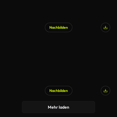
Nachbilden
Nachbilden
Mehr laden