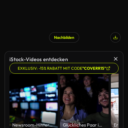
Nachbilden
iStock-Videos entdecken
EXKLUSIV: -15% RABATT MIT CODE
"COVERR15"
Newsroom-Hintergrund für Nachrichtensendungen
Glückliches Paar im Kino beim Anschauen einer Komödie