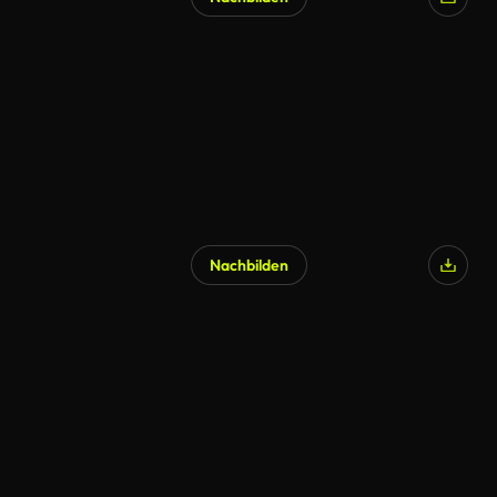
Nachbilden