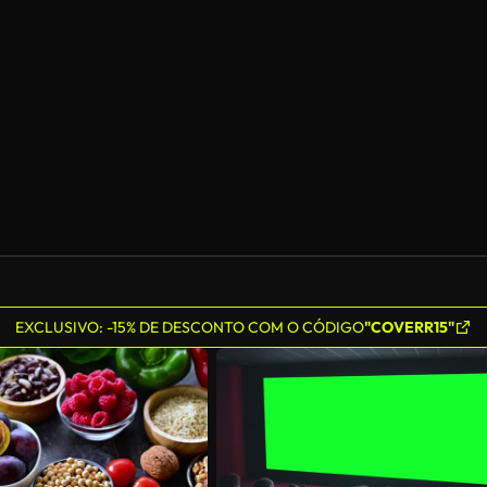
EXCLUSIVO: -15% DE DESCONTO COM O CÓDIGO
"COVERR15"