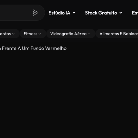
Estúdio IA
Stock Gratuito
Es
entos
Fitness
Videografia Aérea
Alimentos E Bebida
 Frente A Um Fundo Vermelho