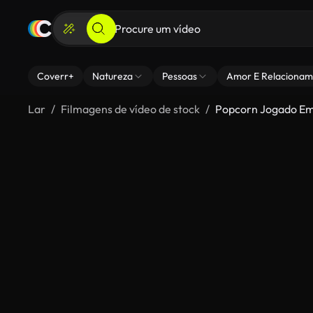
Coverr+
Natureza
Pessoas
Amor E Relacionam
Lar
Filmagens de vídeo de stock
Popcorn Jogado Em