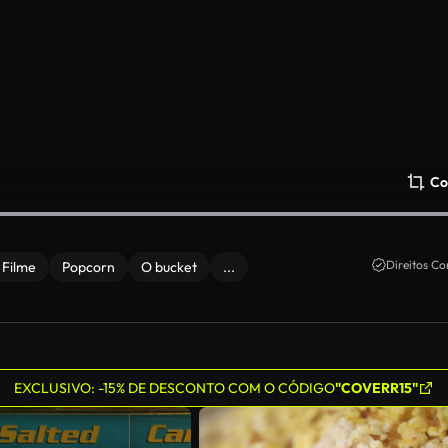
Co
Direitos Co
Filme
Popcorn
O bucket
...
EXCLUSIVO: -15% DE DESCONTO COM O CÓDIGO
"COVERR15"