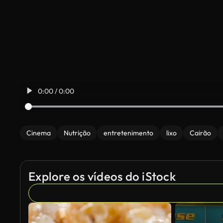
0:00 / 0:00
Cinema
Nutrição
entretenimento
lixo
Cairão
Explore os vídeos do iStock