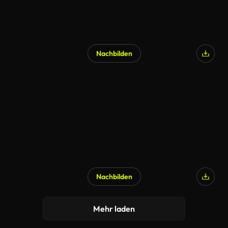
Nachbilden
Nachbilden
Mehr laden