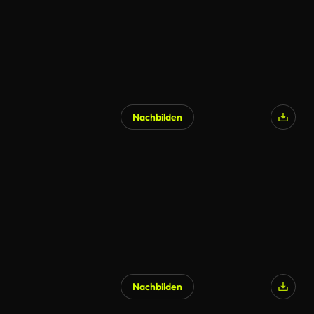
Nachbilden
Nachbilden