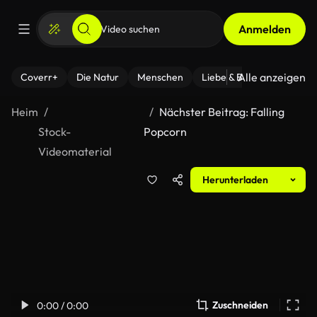
Anmelden
Alle anzeigen
Coverr+
Die Natur
Menschen
Liebe & Beziehungen
F
Heim
Nächster Beitrag: Falling
Stock-
Popcorn
Videomaterial
Herunterladen
Zuschneiden
0:00 / 0:00