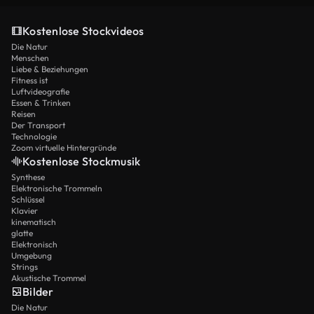
Kostenlose Stockvideos
Die Natur
Menschen
Liebe & Beziehungen
Fitness ist
Luftvideografie
Essen & Trinken
Reisen
Der Transport
Technologie
Zoom virtuelle Hintergründe
Kostenlose Stockmusik
Synthese
Elektronische Trommeln
Schlüssel
Klavier
kinematisch
glatte
Elektronisch
Umgebung
Strings
Akustische Trommel
Bilder
Die Natur