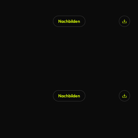
Nachbilden
Nachbilden