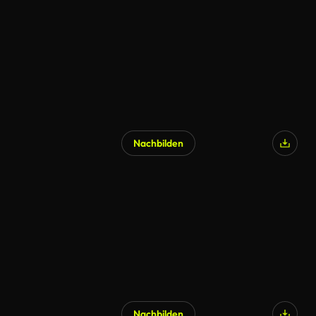
Nachbilden
Nachbilden