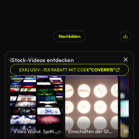
Nachbilden
iStock-Videos entdecken
EXKLUSIV: -15% RABATT MIT CODE
"COVERR15"
Video Wand. Seitliche und wunderschöner Ausblick. Endlos wiederholbar.
Einschalten der Glühbirne - Slow Motion