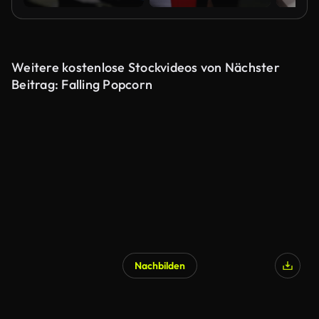
Weitere kostenlose Stockvideos von Nächster
Beitrag: Falling Popcorn
Nachbilden