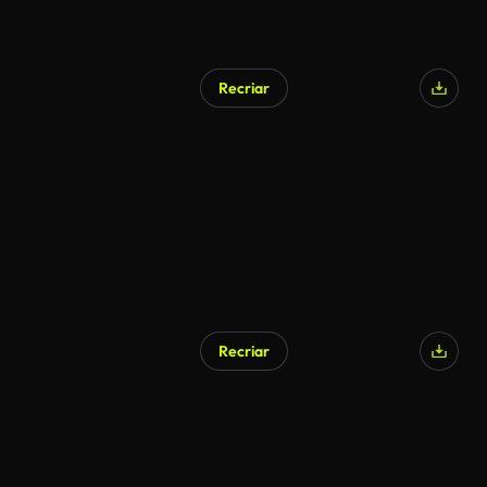
Recriar
Recriar