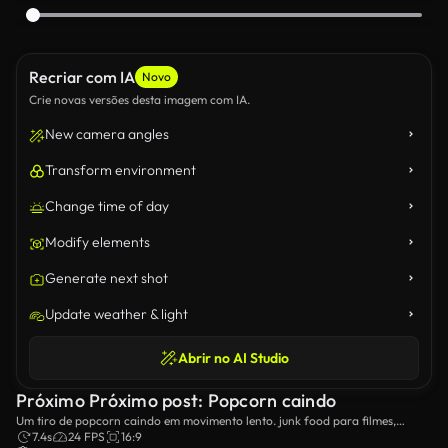
Recriar com IA
Novo
Crie novas versões desta imagem com IA.
New camera angles
Transform environment
Change time of day
Modify elements
Generate next shot
Update weather & light
Abrir no AI Studio
Próximo Próximo post: Popcorn caindo
Um tiro de popcorn caindo em movimento lento. junk food para filmes,
cinema e entretenimento.
7.4s
24 FPS
16:9