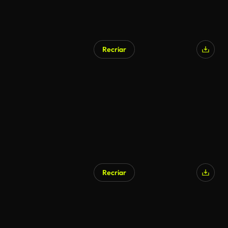
Recriar
Recriar