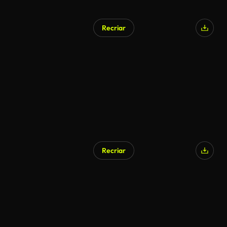
Recriar
Gerado por IA
Recriar