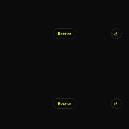
Recriar
Recriar