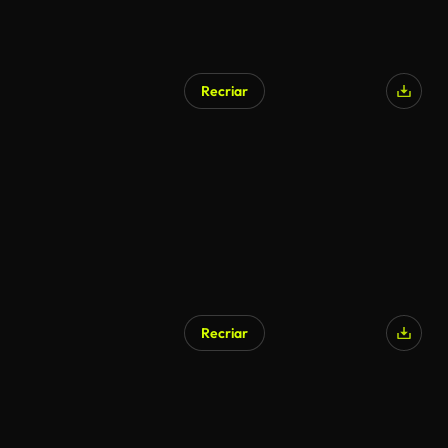
Recriar
Recriar