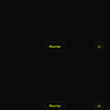
Recriar
Recriar