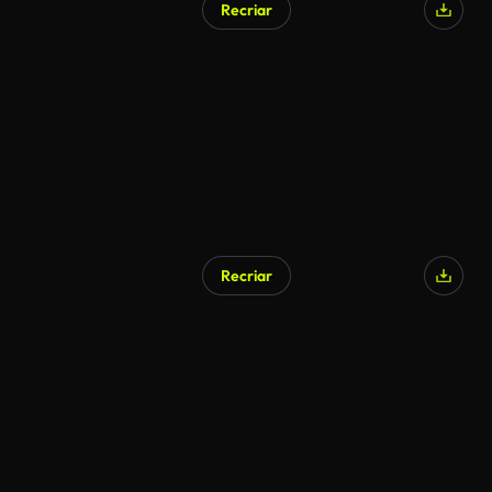
Recriar
Recriar