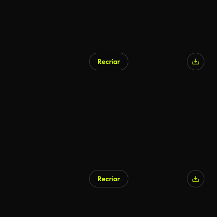
Recriar
Recriar