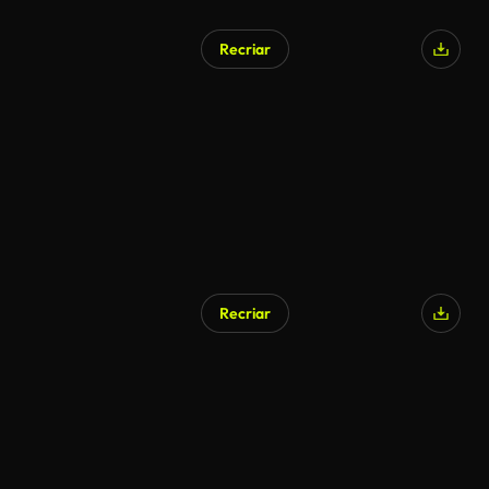
Recriar
Recriar