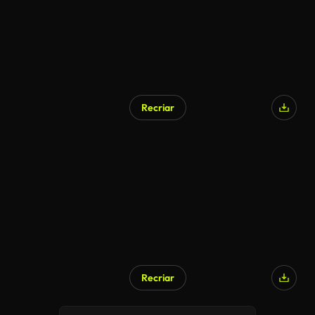
Recriar
Recriar