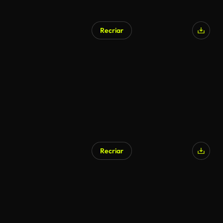
Recriar
Recriar