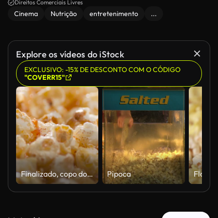
Direitos Comerciais Livres
Cinema
Nutrição
entretenimento
...
Explore os vídeos do iStock
EXCLUSIVO: -15% DE DESCONTO COM O CÓDIGO
"COVERR15"
Finalizado, copo doce cozido close-up.
Pipoca