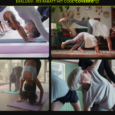
EXKLUSIV: -15% RABATT MIT CODE
"COVERR15"