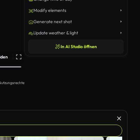
Modify elements
Generate next shot
Update weather & light
In AI Studio öffnen
iden
Nutzungsrechte