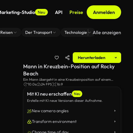
arketing-Studio
API
Preise
Anmelden
Neu
Alle anzeigen
Reisen
Der Transport
Technologie
Zoom Virtuelle H
Herunterladen
Mann in Kreuzbein-Position auf Rocky
Beach
Ein Mann übergeht in eine Kreuzbeinposition auf einem
Felsstrand und bereitet sich auf Meditation vor.Die ruhige
10.0s
24 FPS
16:9
Küstenumgebung fügt der Ruhe des Augenblicks hinzu, wobei
Mit KI neu erschaffen
der Klang der Wellen die friedliche Atmosphäre verstärkt.
Neu
Erstelle mit KI neue Versionen dieser Aufnahme.
New camera angles
Transform environment
Change time of day