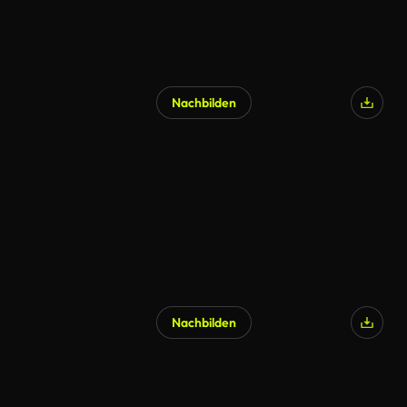
Nachbilden
Nachbilden