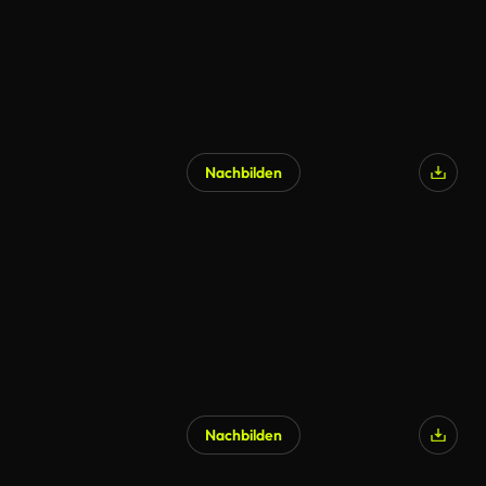
Nachbilden
Nachbilden