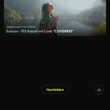
Gesponsert von iStock
Exklusiv: -15% Rabatt mit Code
"COVERR15"
Nachbilden