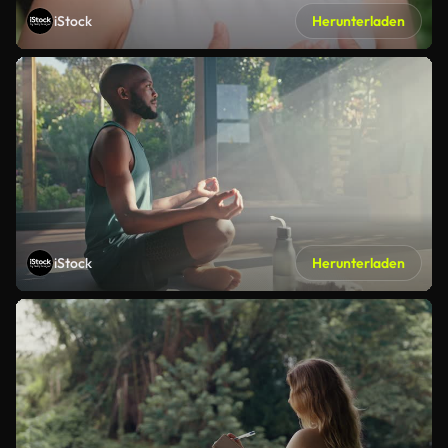
iStock
Herunterladen
iStock
Herunterladen