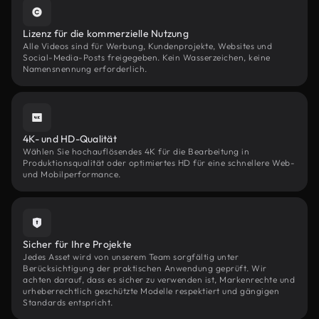
Lizenz für die kommerzielle Nutzung
Alle Videos sind für Werbung, Kundenprojekte, Websites und
Social-Media-Posts freigegeben. Kein Wasserzeichen, keine
Namensnennung erforderlich.
4K- und HD-Qualität
Wählen Sie hochauflösendes 4K für die Bearbeitung in
Produktionsqualität oder optimiertes HD für eine schnellere Web-
und Mobilperformance.
Sicher für Ihre Projekte
Jedes Asset wird von unserem Team sorgfältig unter
Berücksichtigung der praktischen Anwendung geprüft. Wir
achten darauf, dass es sicher zu verwenden ist, Markenrechte und
urheberrechtlich geschützte Modelle respektiert und gängigen
Standards entspricht.