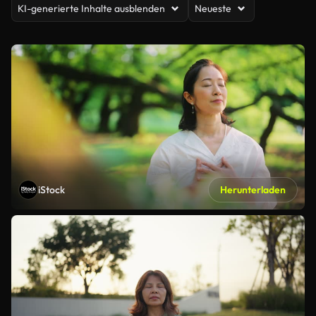
KI-generierte Inhalte ausblenden
Neueste
iStock
Herunterladen