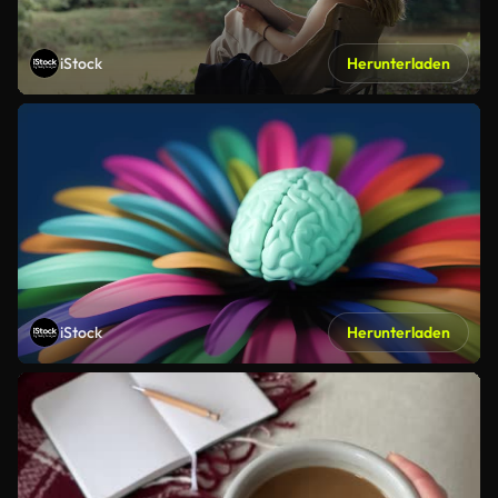
iStock
Herunterladen
iStock
Herunterladen