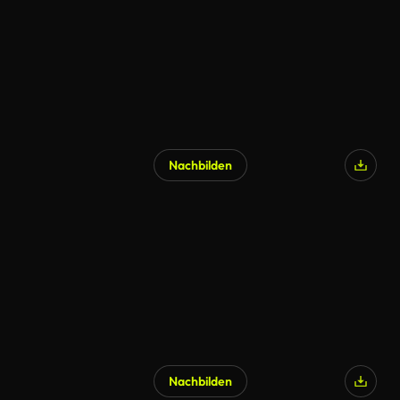
Nachbilden
Nachbilden