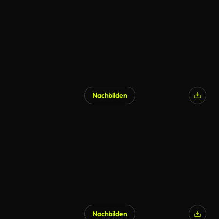
Nachbilden
Nachbilden