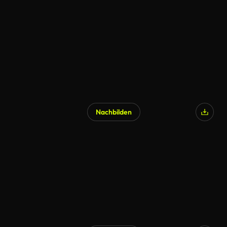
Nachbilden