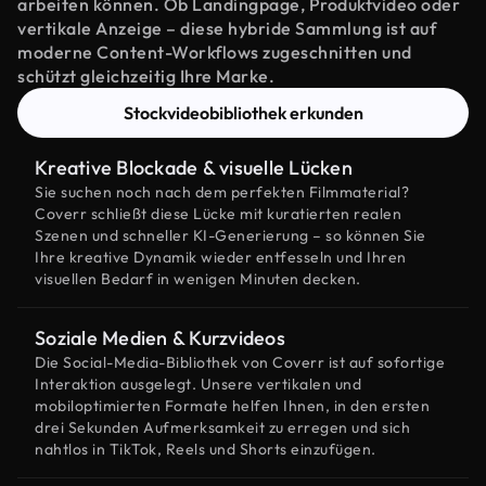
arbeiten können. Ob Landingpage, Produktvideo oder
vertikale Anzeige – diese hybride Sammlung ist auf
moderne Content-Workflows zugeschnitten und
schützt gleichzeitig Ihre Marke.
Stockvideobibliothek erkunden
Kreative Blockade & visuelle Lücken
Sie suchen noch nach dem perfekten Filmmaterial?
Coverr schließt diese Lücke mit kuratierten realen
Szenen und schneller KI-Generierung – so können Sie
Ihre kreative Dynamik wieder entfesseln und Ihren
visuellen Bedarf in wenigen Minuten decken.
Soziale Medien & Kurzvideos
Die Social-Media-Bibliothek von Coverr ist auf sofortige
Interaktion ausgelegt. Unsere vertikalen und
mobiloptimierten Formate helfen Ihnen, in den ersten
drei Sekunden Aufmerksamkeit zu erregen und sich
nahtlos in TikTok, Reels und Shorts einzufügen.