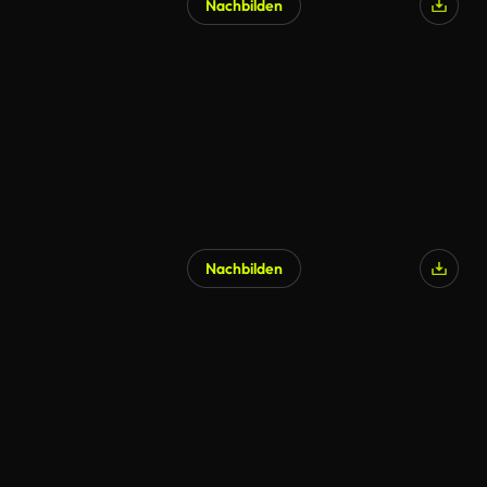
Nachbilden
Nachbilden