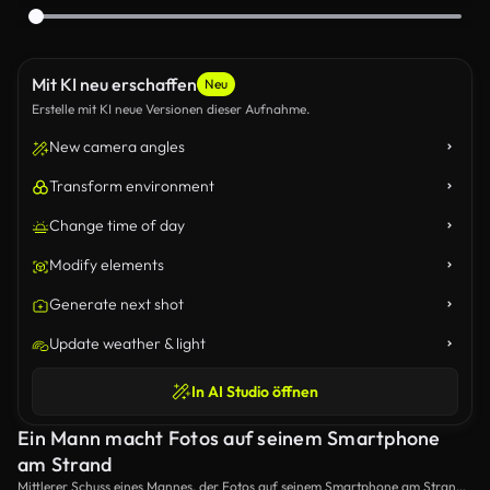
Mit KI neu erschaffen
Neu
Erstelle mit KI neue Versionen dieser Aufnahme.
New camera angles
Transform environment
Change time of day
Modify elements
Generate next shot
Update weather & light
In AI Studio öffnen
Ein Mann macht Fotos auf seinem Smartphone
am Strand
Mittlerer Schuss eines Mannes, der Fotos auf seinem Smartphone am Strand