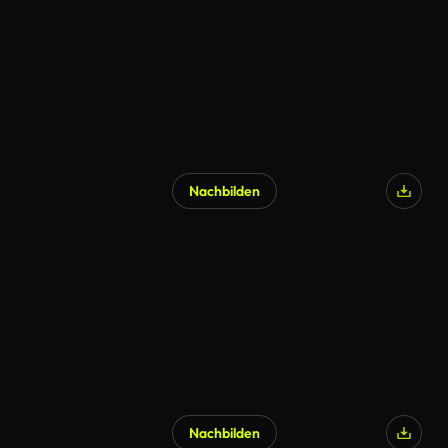
Nachbilden
Nachbilden