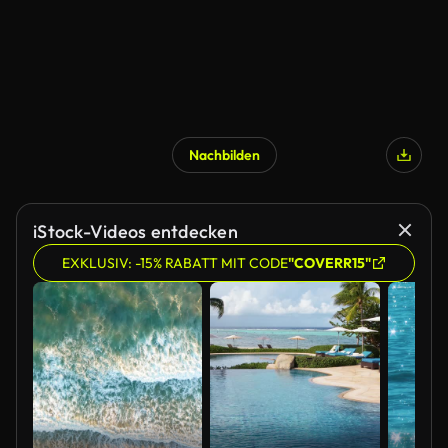
Nachbilden
KI-generiert
iStock-Videos entdecken
EXKLUSIV: -15% RABATT MIT CODE
"COVERR15"