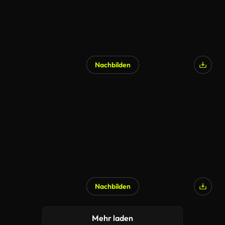
Nachbilden
Nachbilden
Mehr laden