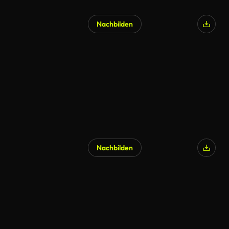
Nachbilden
KI-generiert
Nachbilden