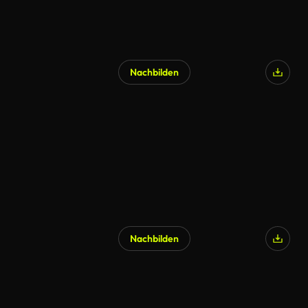
Nachbilden
Nachbilden