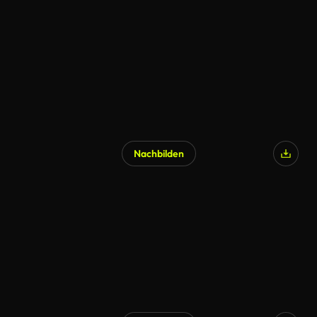
KI-generiert
Nachbilden