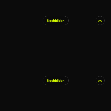
Nachbilden
Nachbilden