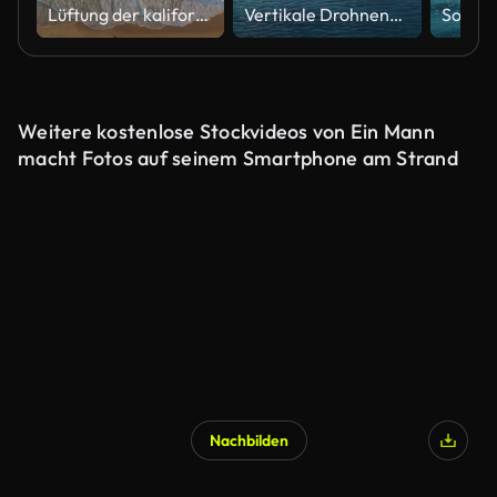
Lüftung der kalifornischen Küste am Bolsa Chica Beach in Orange County
Vertikale Drohnenaufnahme, die über Swimmingpools in einem luxuriösen tropischen Strandresort fliegt
Weitere kostenlose Stockvideos von Ein Mann
macht Fotos auf seinem Smartphone am Strand
Nachbilden