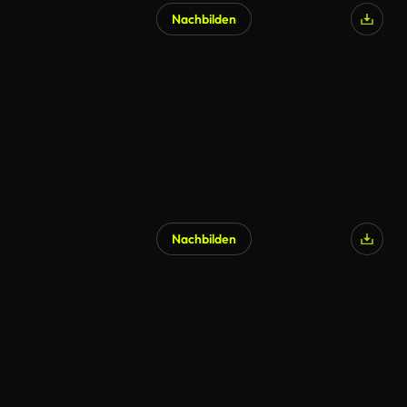
Nachbilden
Nachbilden