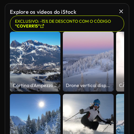
Explore os vídeos do iStock
EXCLUSIVO: -15% DE DESCONTO COM O CÓDIGO
"COVERR15"
Cortina d'Ampezzo, Itália: Vista aérea da famosa estância de esqui nas Dolomitas (Alpes Dolomíticos) e local dos Jogos Olímpicos de Inverno Milano Cortina 2026, dia ensolarado - panorama paisagístico da Europa de cima
Drone vertical disparado sobre árvores nevadas, em direção às encostas de Sallatunturi, amanhecer na Finlândia