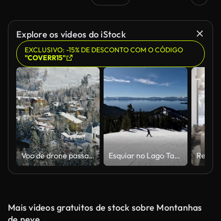
Gerado por IA
Explore os vídeos do iStock
EXCLUSIVO: -15% DE DESCONTO COM O CÓDIGO
"COVERR15"
Voo de drone passando pela torre do relógio em direção à pista de esqui em Vail, CO
Esquiar no Lago Tahoe com vistas fantásticas do lago, floresta e montanhas. Tiro de ação 4K.
Mais vídeos gratuitos de stock sobre Montanhas
de neve