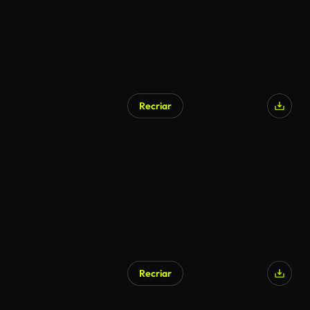
Recriar
Recriar
Gerado por IA