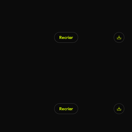
Recriar
Gerado por IA
Recriar
Gerado por IA