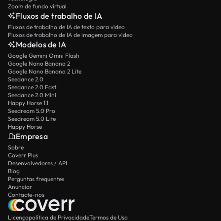
Zoom de fundo virtual
Fluxos de trabalho de IA
Fluxos de trabalho de IA de texto para vídeo
Fluxos de trabalho de IA de imagem para vídeo
Modelos de IA
Google Gemini Omni Flash
Google Nano Banana 2
Google Nano Banana 2 Lite
Seedance 2.0
Seedance 2.0 Fast
Seedance 2.0 Mini
Happy Horse 1.1
Seedream 5.0 Pro
Seedream 5.0 Lite
Happy Horse
Empresa
Sobre
Coverr Plus
Desenvolvedores / API
Blog
Perguntas frequentes
Anunciar
Contacte-nos
Licença
política de Privacidade
Termos de Uso