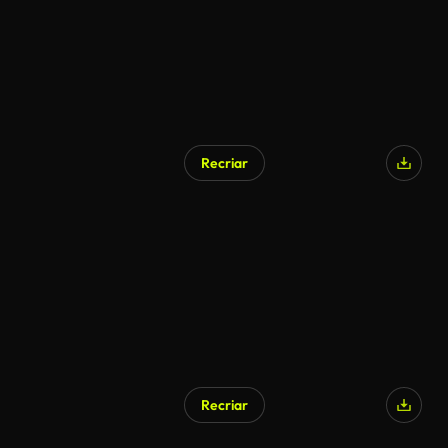
Recriar
Gerado por IA
Recriar