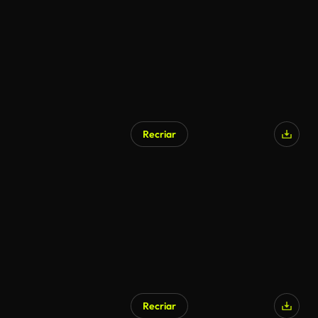
Recriar
Gerado por IA
Recriar