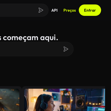
API
Preços
Entrar
s começam aqui.