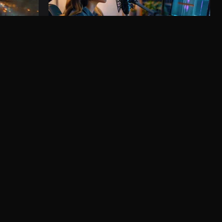
Voz off IA
is recentes
Escolha entre os melhores atores de voz IA e
transforme o seu guião em fala natural