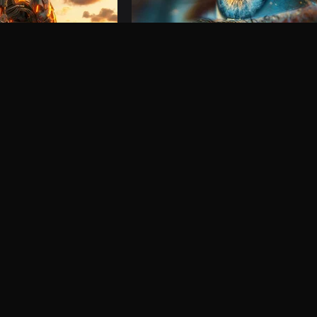
Imagem IA
Gere visuais impressionantes com os ma
modelos de IA, perfeitos para tudo
mais recentes: Veo 3.1,
s
m destaque
Ver tudo
usiva de modelos poderosos de IA.