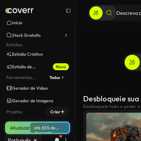
Início
Stock Gratuito
Estúdios
Estúdio Criativo
Estúdio de
Novo
Marketing
Ferramentas
Todos
fixadas
Gerador de Vídeo
Desbloqueie sua 
Gerador de Imagens
Desbloqueie todo o poder e
Projetos
Criar
Atualizar
até 65% de
desconto
Português