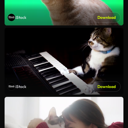
iStock
Download
iStock
Download