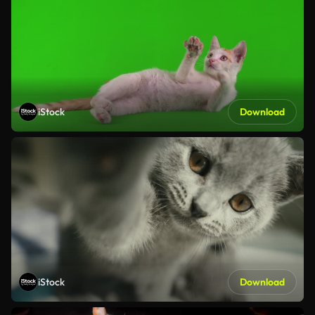
iStock
Download
iStock
Download