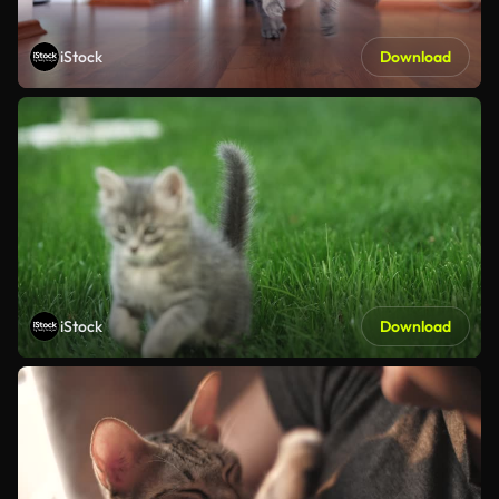
iStock
Download
iStock
Download