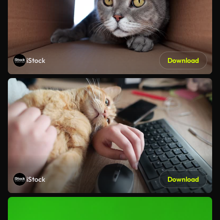
iStock
Download
iStock
Download