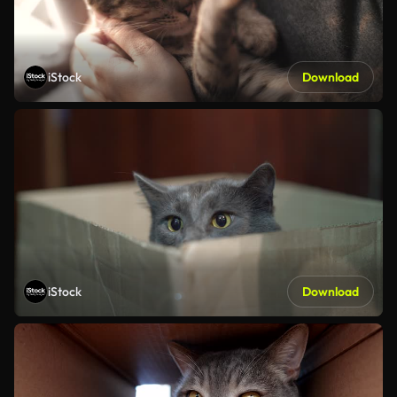
iStock
Download
iStock
Download