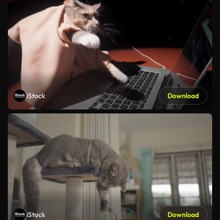
iStock
Download
iStock
Download