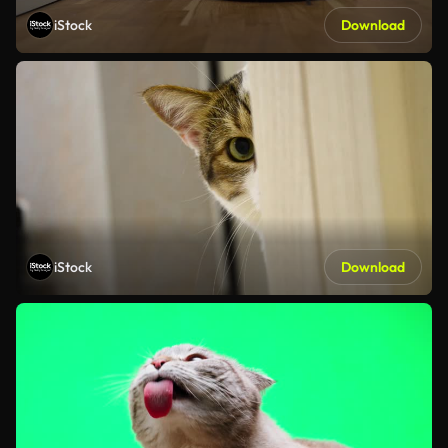
iStock
Download
iStock
Download