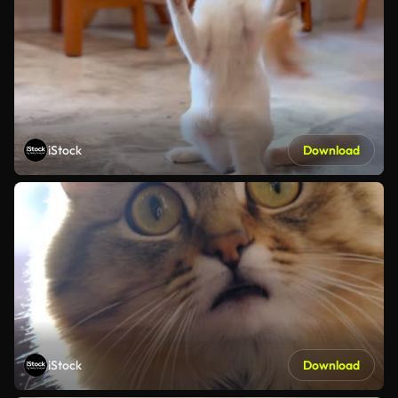
iStock
Download
iStock
Download