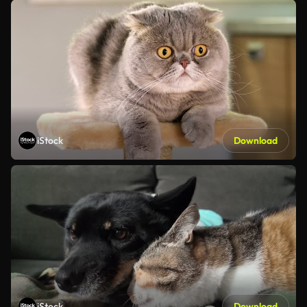
iStock
Download
iStock
Download