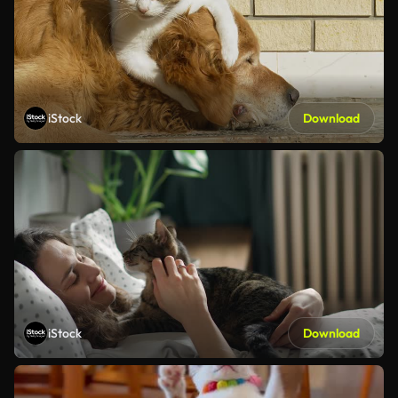
iStock
Download
iStock
Download