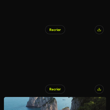
Recriar
Recriar