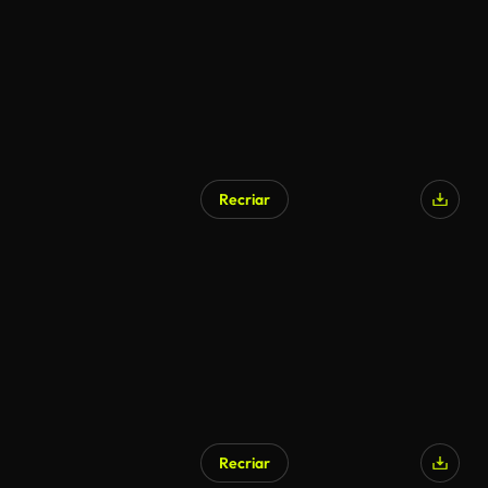
Recriar
Recriar