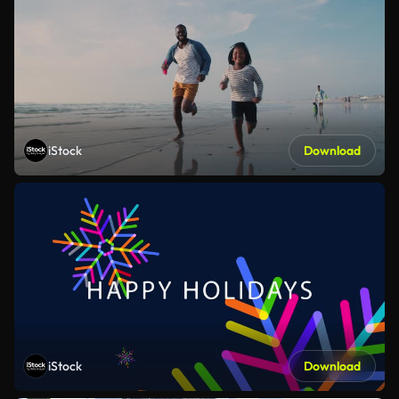
iStock
Download
iStock
Download