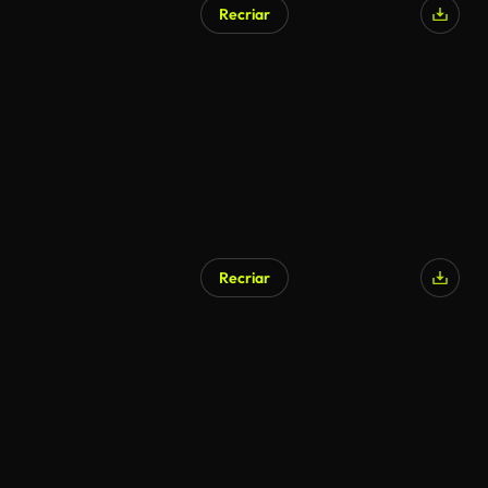
Recriar
Recriar