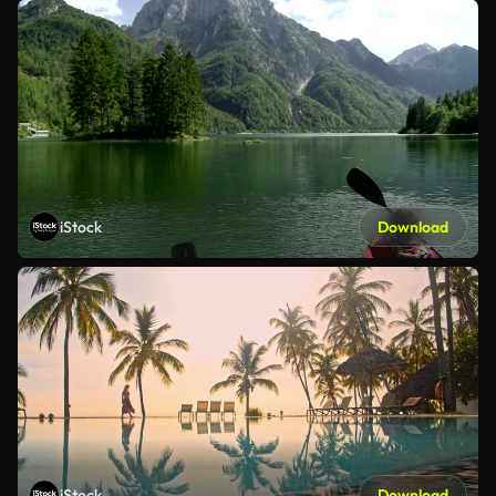
iStock
Download
iStock
Download