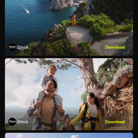
iStock
Download
iStock
Download