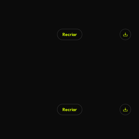
Recriar
Recriar