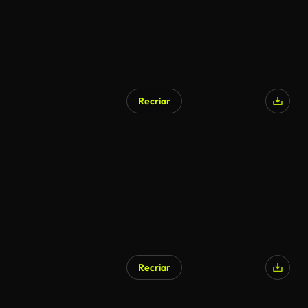
Recriar
Recriar