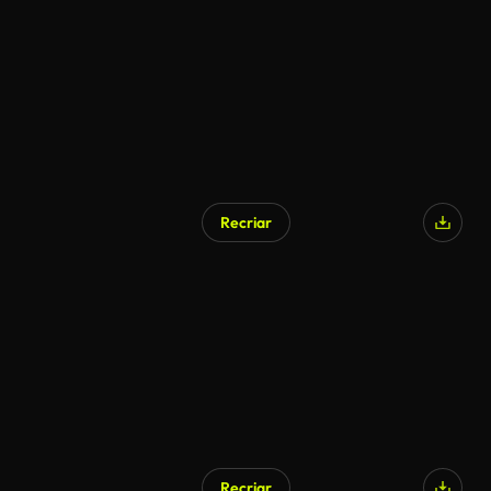
Recriar
Recriar