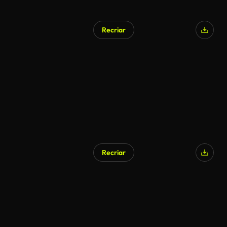
Recriar
Recriar