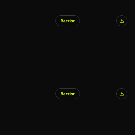
Recriar
Recriar