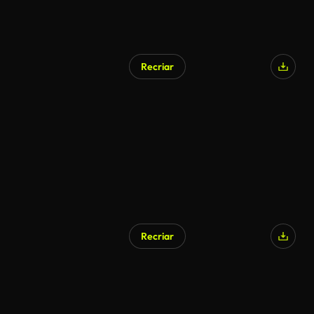
Recriar
Recriar