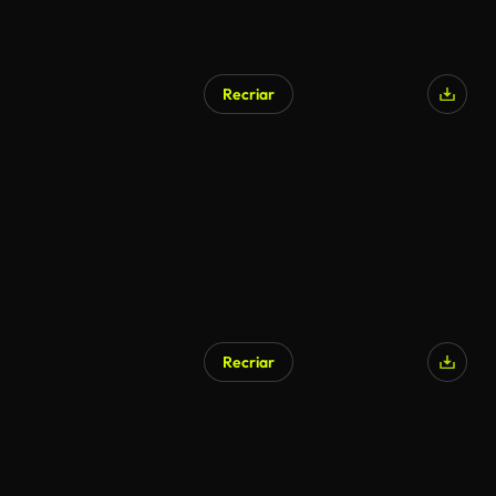
Recriar
Recriar