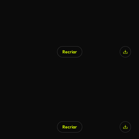
Recriar
Recriar