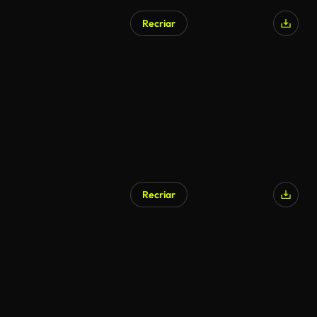
Recriar
Recriar