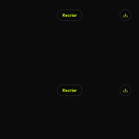
Recriar
Recriar