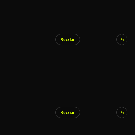
Recriar
Recriar