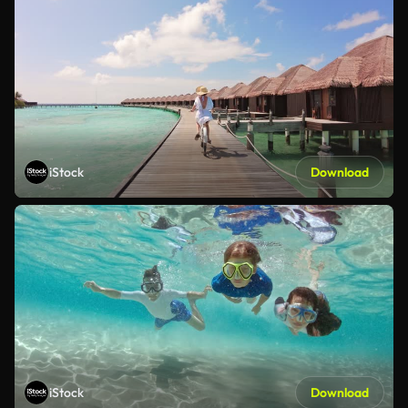
iStock
Download
iStock
Download