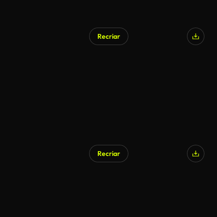
Recriar
Recriar