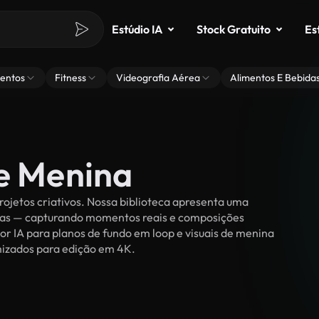
Estúdio IA
Stock Gratuito
Es
entos
Fitness
Videografia Aérea
Alimentos E Bebida
de Menina
ojetos criativos. Nossa biblioteca apresenta uma
ssoas — capturando momentos reais e composições
or IA para planos de fundo em loop e visuais de menina
timizados para edição em 4K.