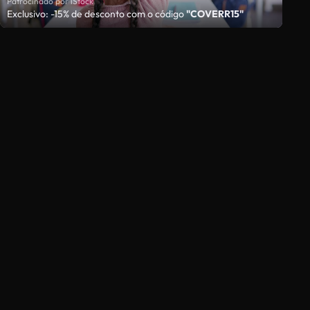
Patrocinado por iStock
Exclusivo: -15% de desconto com o código
"COVERR15"