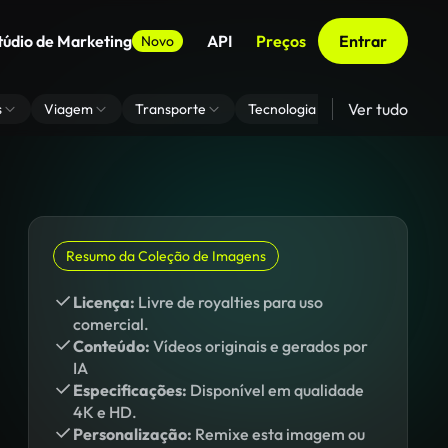
túdio de Marketing
API
Preços
Entrar
Novo
Ver tudo
s
Viagem
Transporte
Tecnologia
Zoom De Fundo
Resumo da Coleção de Imagens
Licença:
Livre de royalties para uso
comercial.
Conteúdo:
Vídeos originais e gerados por
IA
Especificações:
Disponível em qualidade
4K e HD.
Personalização:
Remixe esta imagem ou