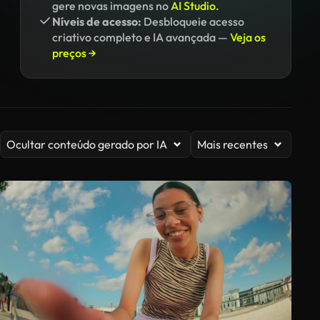
gere novas imagens no
AI Studio.
Níveis de acesso:
Desbloqueie acesso
criativo completo e IA avançada —
Veja os
preços →
Ocultar conteúdo gerado por IA
Mais recentes