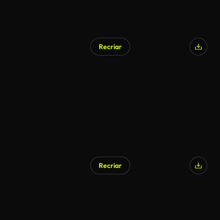
Recriar
Recriar