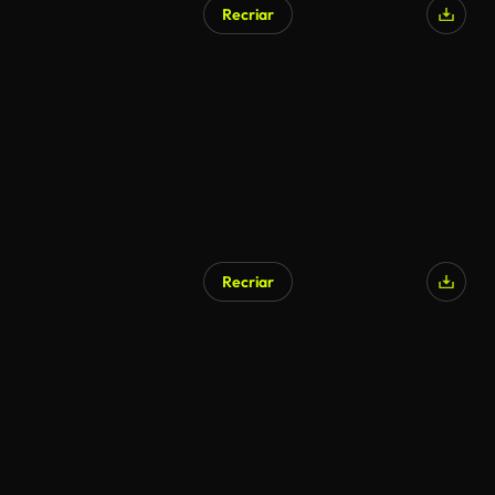
Recriar
Recriar