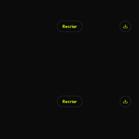
Recriar
Recriar