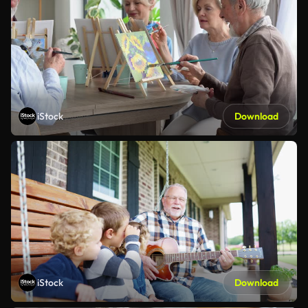
iStock
Download
iStock
Download