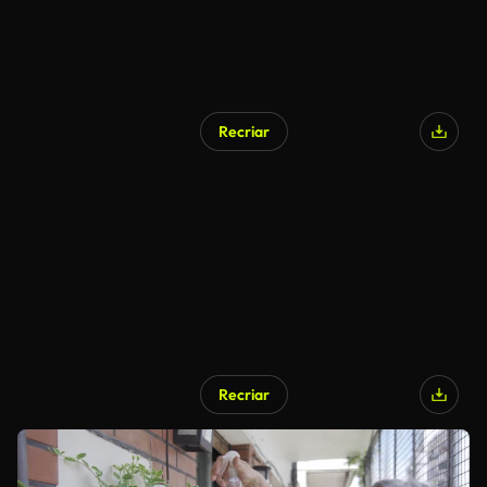
Recriar
Recriar