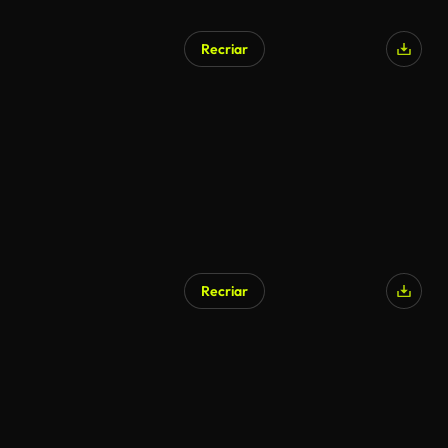
Recriar
Recriar