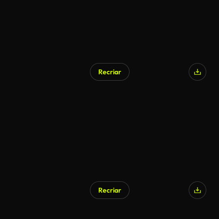
Recriar
Recriar