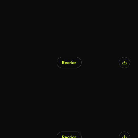
Recriar
Recriar