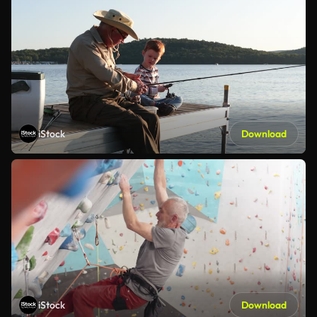
iStock
Download
iStock
Download