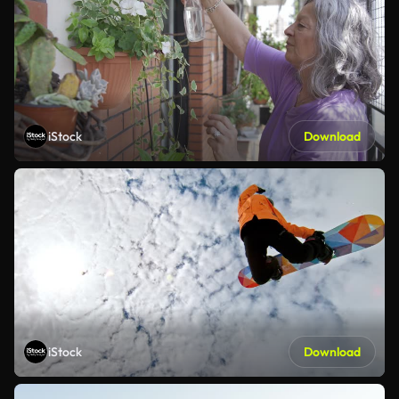
iStock
Download
iStock
Download