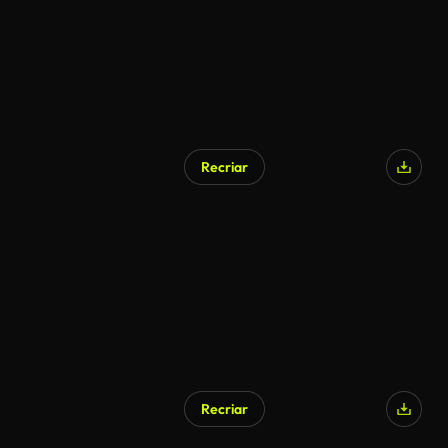
Recriar
Recriar