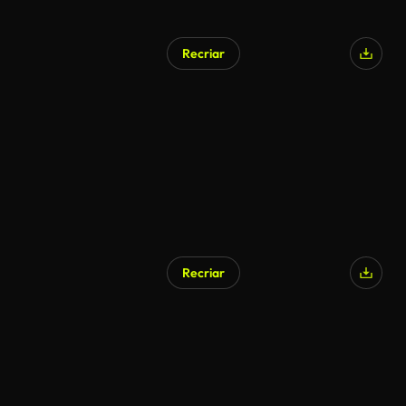
Recriar
Recriar