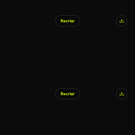
Recriar
Recriar