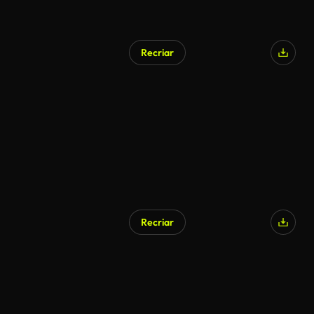
Recriar
Recriar