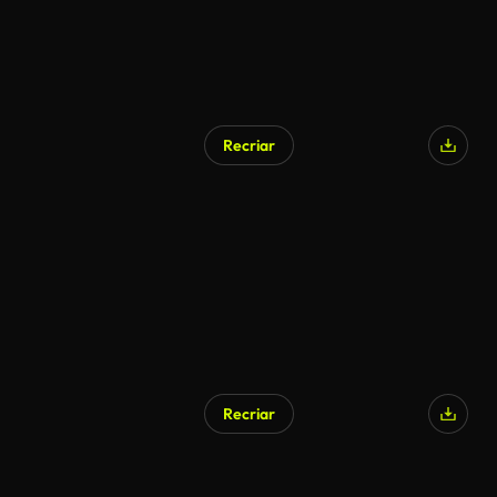
Recriar
Recriar