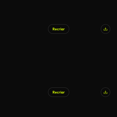
Recriar
Recriar