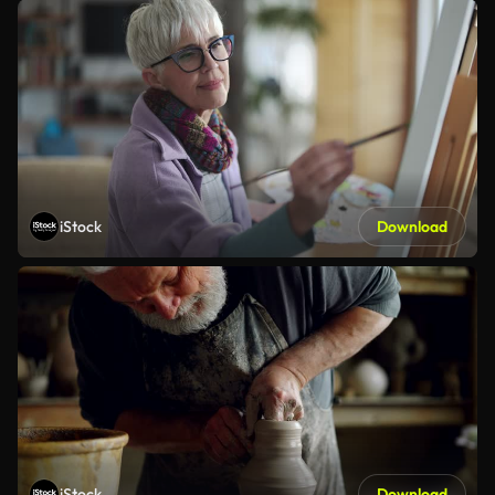
iStock
Download
iStock
Download