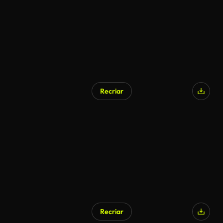
Recriar
Recriar