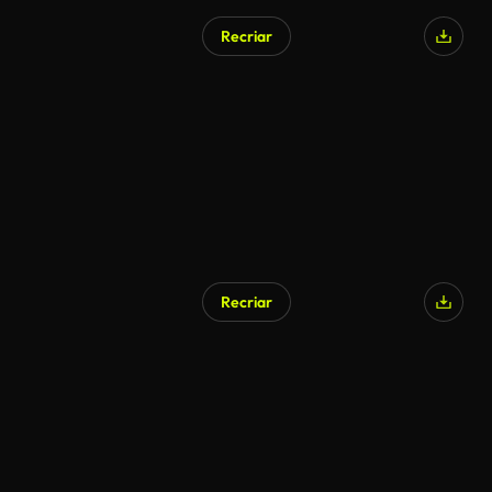
Recriar
Recriar