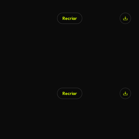
Recriar
Recriar