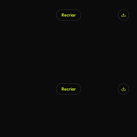
Recriar
Recriar