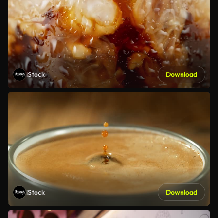
iStock
Download
iStock
Download