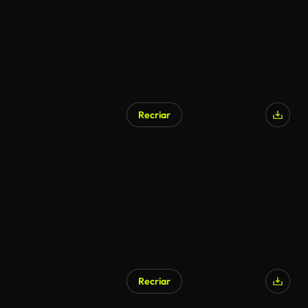
Recriar
Recriar