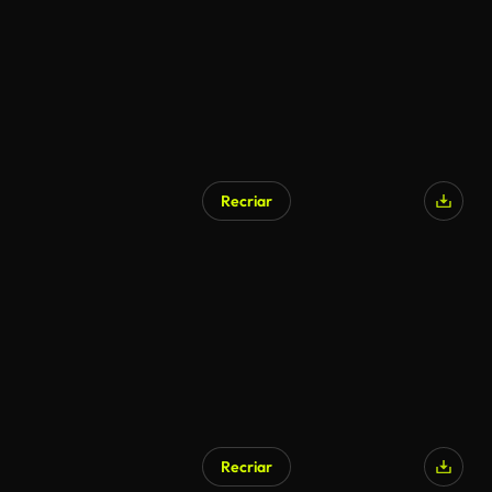
Recriar
Recriar