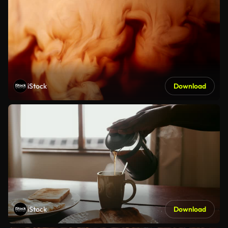
iStock
Download
iStock
Download