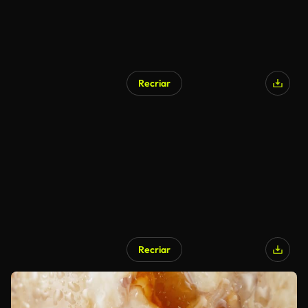
Recriar
Recriar