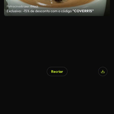
Patrocinado por iStock
Exclusivo: -15% de desconto com o código
"COVERR15"
Recriar