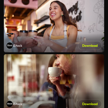
iStock
Download
iStock
Download