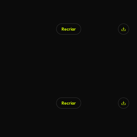
Recriar
Recriar