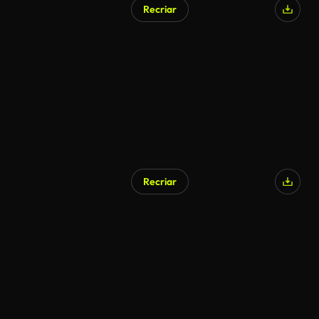
Recriar
Recriar