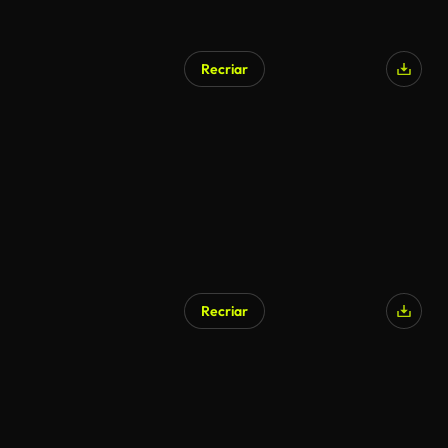
Recriar
Recriar