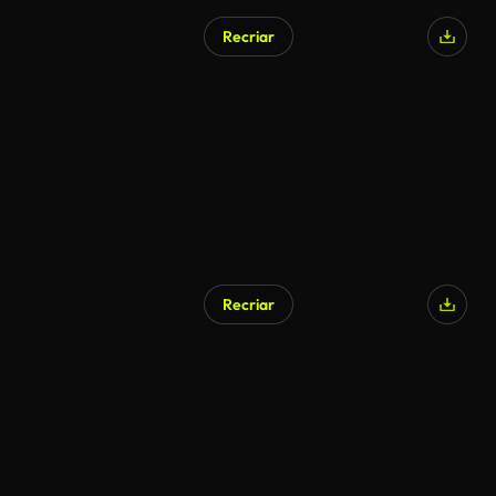
Recriar
Recriar