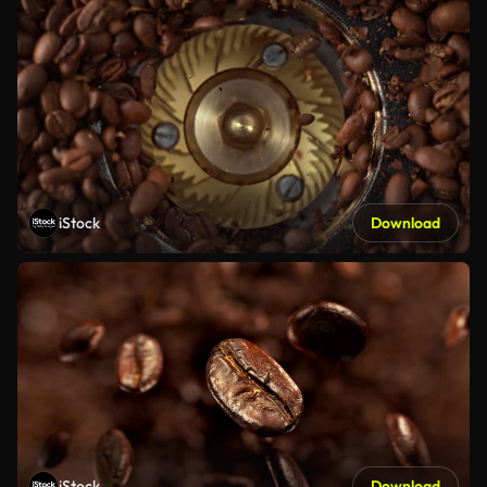
iStock
Download
iStock
Download