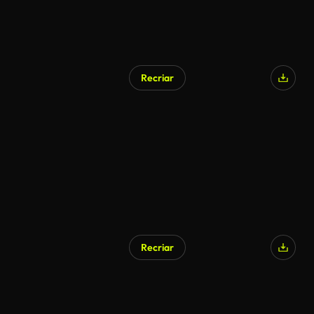
Recriar
Recriar