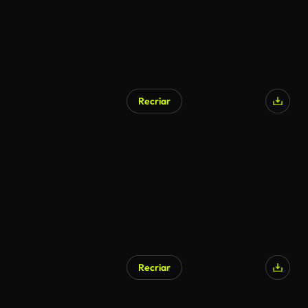
Recriar
Recriar