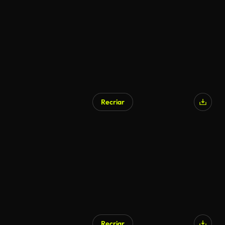
Recriar
Recriar