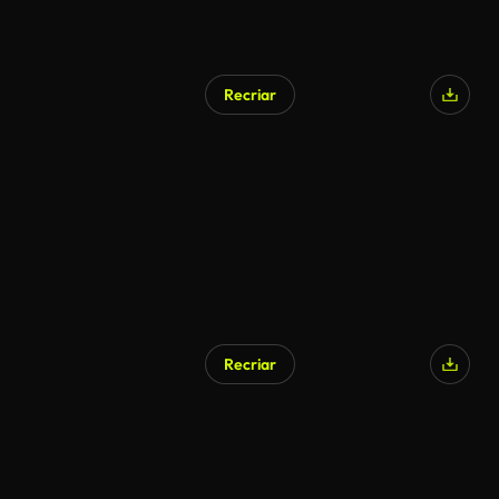
Recriar
Recriar