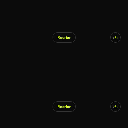
Recriar
Recriar