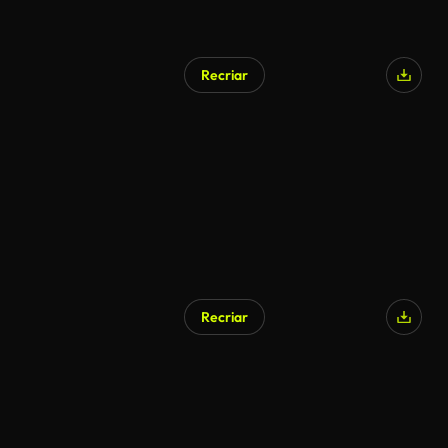
Recriar
Recriar