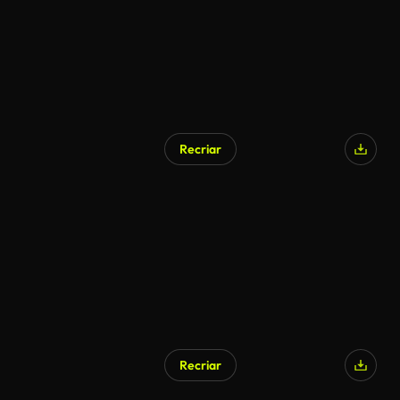
Recriar
Recriar