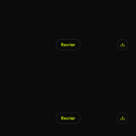
Recriar
Recriar