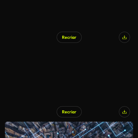
Recriar
Recriar