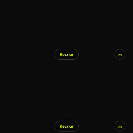
Recriar
Recriar