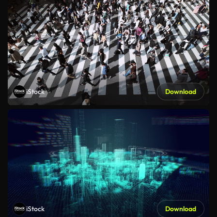
iStock
Download
iStock
Download