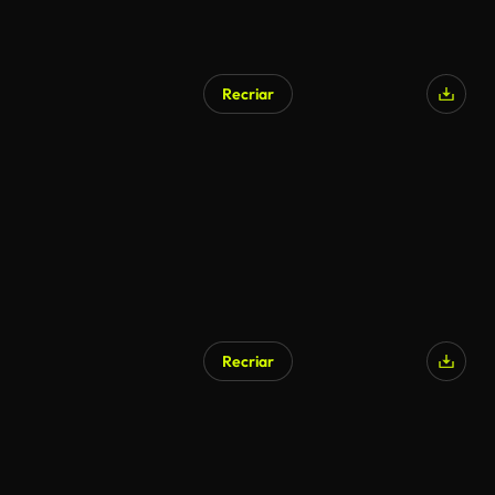
Recriar
Recriar