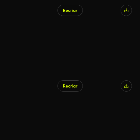
Recriar
Recriar