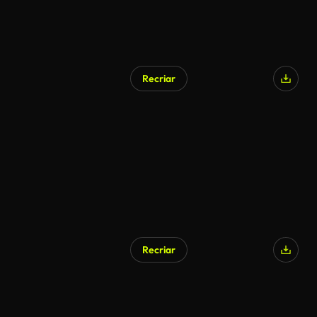
Recriar
Recriar