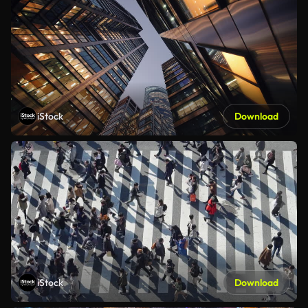
iStock
Download
iStock
Download