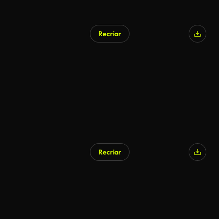
Recriar
Recriar