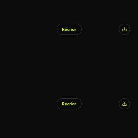
Recriar
Recriar