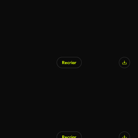
Recriar
Recriar