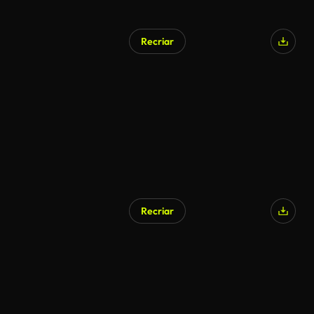
Recriar
Recriar