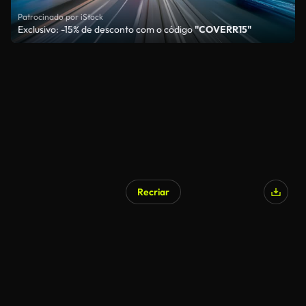
Patrocinado por iStock
Exclusivo: -15% de desconto com o código
"COVERR15"
Recriar