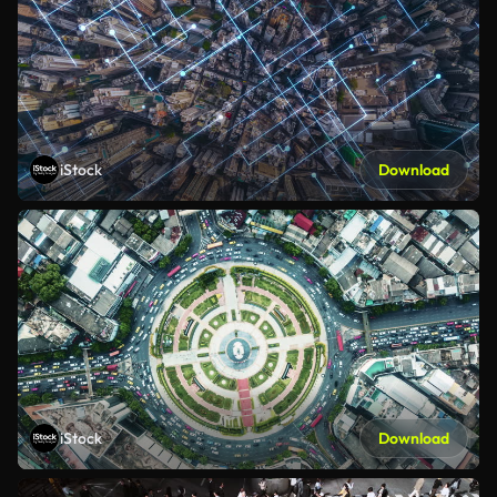
iStock
Download
iStock
Download