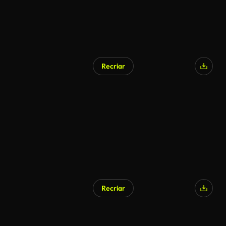
Recriar
Recriar