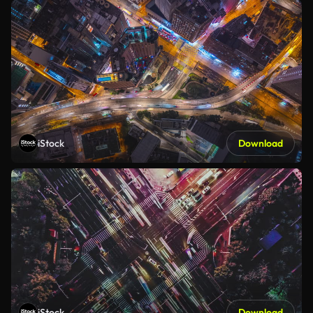
iStock
Download
iStock
Download