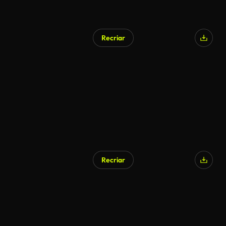
Recriar
Recriar