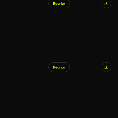
Recriar
Recriar