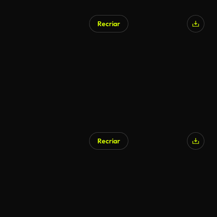
Recriar
Recriar