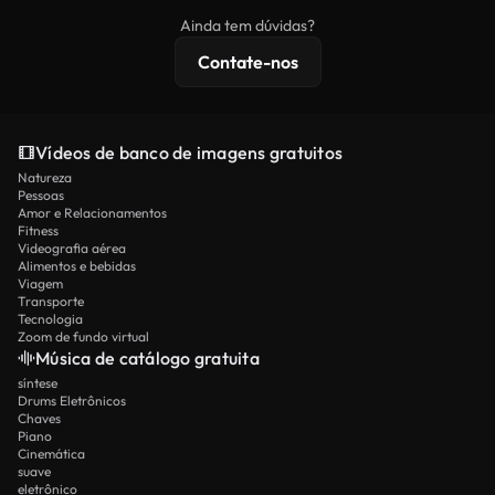
imagens exclusivas, resolução 4K e proteções de
Ainda tem dúvidas?
licenciamento estendidas.
Contate-nos
Vídeos de banco de imagens gratuitos
Natureza
Pessoas
Amor e Relacionamentos
Fitness
Videografia aérea
Alimentos e bebidas
Viagem
Transporte
Tecnologia
Zoom de fundo virtual
Música de catálogo gratuita
síntese
Drums Eletrônicos
Chaves
Piano
Cinemática
suave
eletrônico