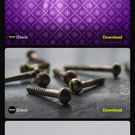
iStock
Download
iStock
Download