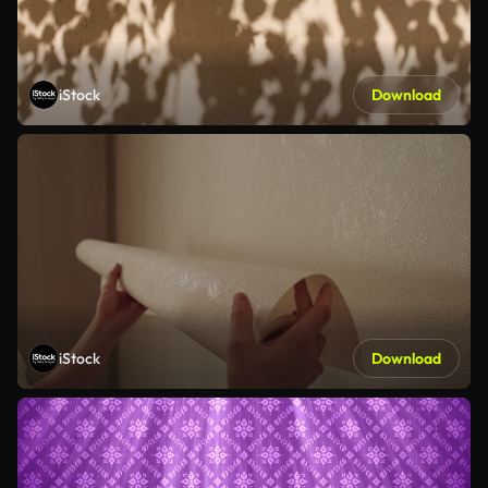
iStock
Download
iStock
Download