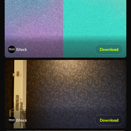
iStock
Download
iStock
Download