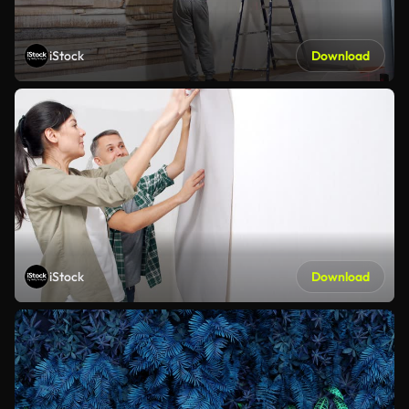
iStock
Download
iStock
Download