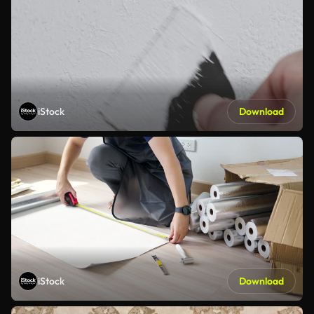
iStock
Download
iStock
Download