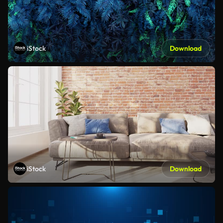
iStock
Download
iStock
Download