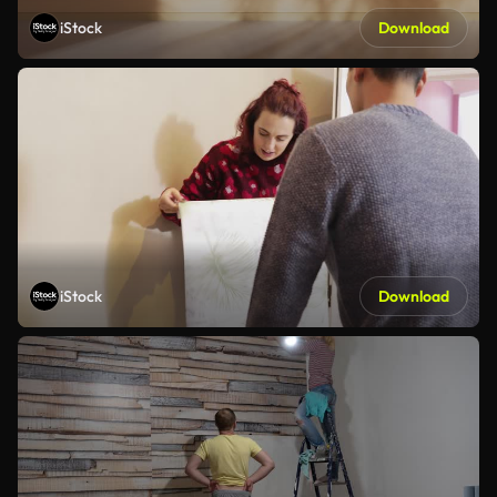
iStock
Download
iStock
Download