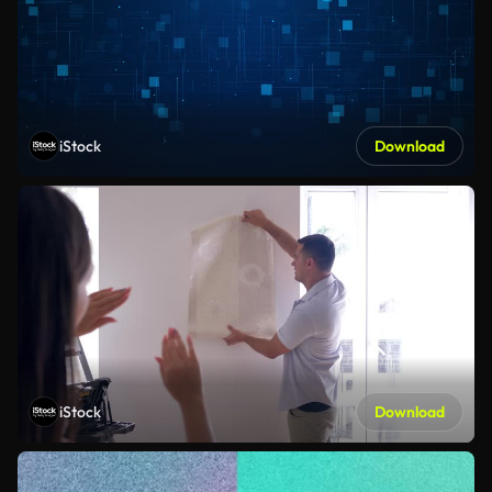
iStock
Download
iStock
Download