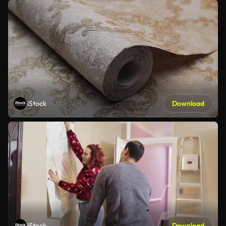
iStock
Download
iStock
Download