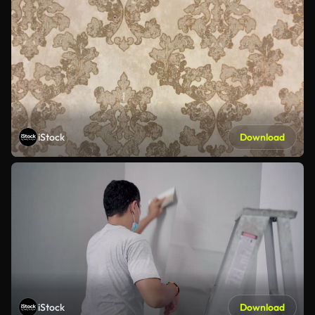
iStock
Download
iStock
Download