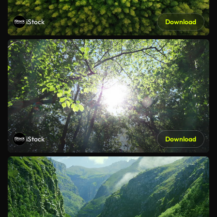
iStock
Download
iStock
Download