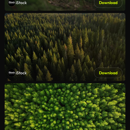
iStock
Download
iStock
Download