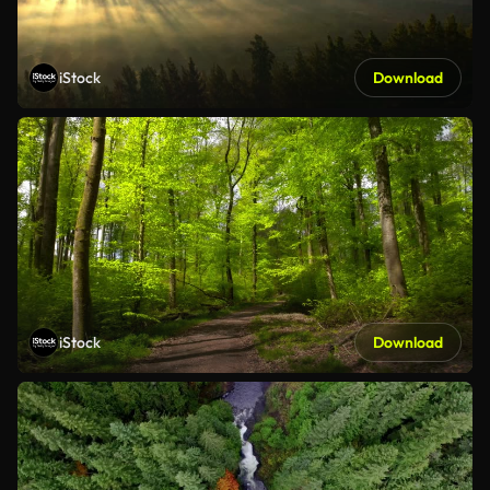
iStock
Download
iStock
Download