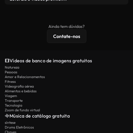
produto final esteja de acordo com nossa licença e
Os vídeos isentos de royalties incluem direitos
não seja redistribuído como conteúdo bruto de
comerciais, enquanto o conteúdo premium inclui
banco de imagens.
imagens exclusivas, resolução 4K e proteções de
Ainda tem dúvidas?
licenciamento estendidas.
Contate-nos
Vídeos de banco de imagens gratuitos
Natureza
Pessoas
Amor e Relacionamentos
Fitness
Videografia aérea
Alimentos e bebidas
Viagem
Transporte
Tecnologia
Zoom de fundo virtual
Música de catálogo gratuita
síntese
Drums Eletrônicos
Chaves