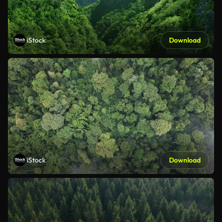
iStock
Download
iStock
Download