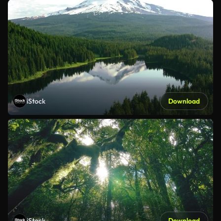
iStock
Download
iStock
Download