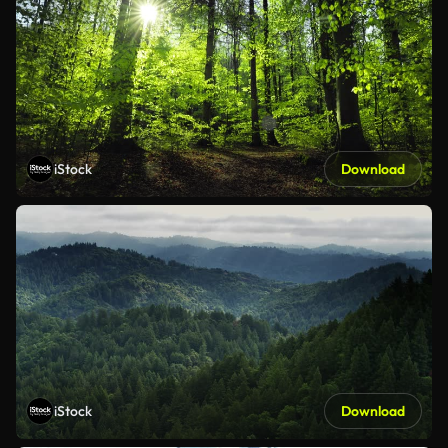
iStock
Download
iStock
Download