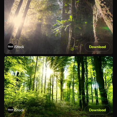
iStock
Download
iStock
Download