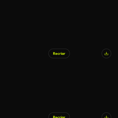
Recriar
Recriar