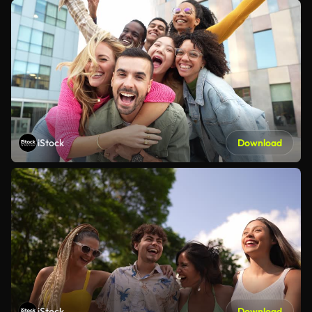
iStock
Download
iStock
Download