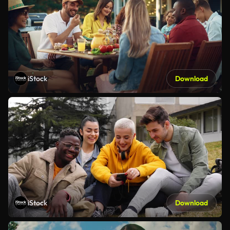
iStock
Download
iStock
Download