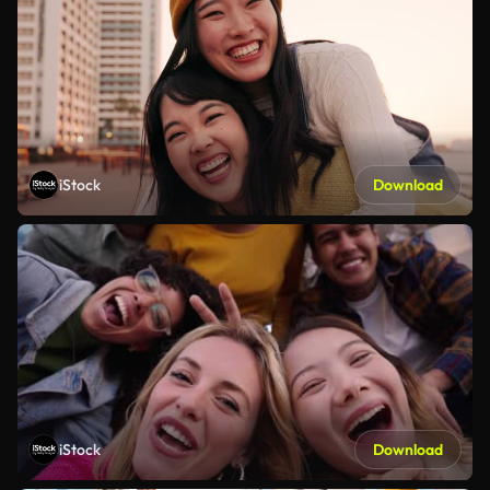
iStock
Download
iStock
Download