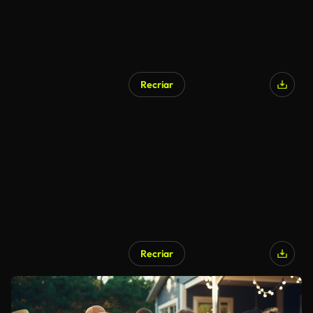
Recriar
Recriar