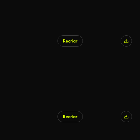
Recriar
Recriar