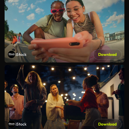
iStock
Download
iStock
Download