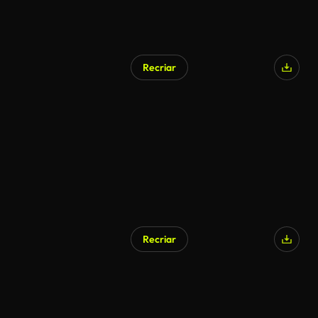
Recriar
Recriar