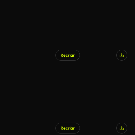
Recriar
Recriar