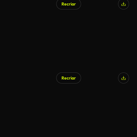
Recriar
Recriar