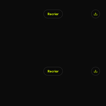
Recriar
Recriar