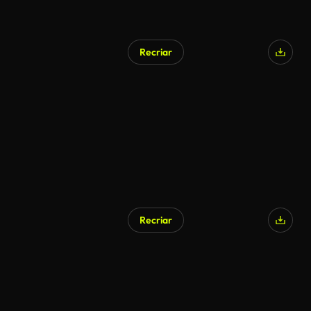
Recriar
Recriar