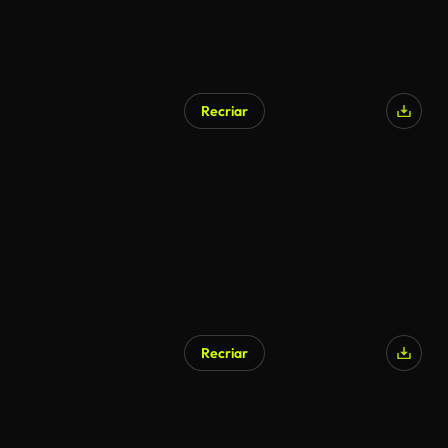
Recriar
Recriar