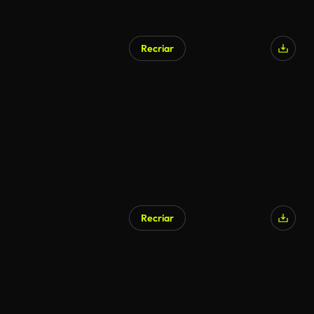
Recriar
Recriar