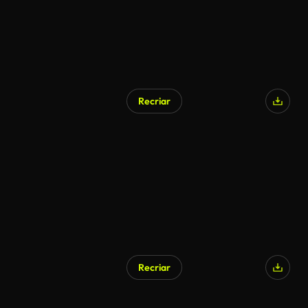
Recriar
Recriar