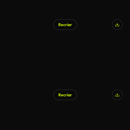
Recriar
Recriar