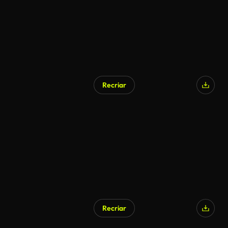
Recriar
Recriar