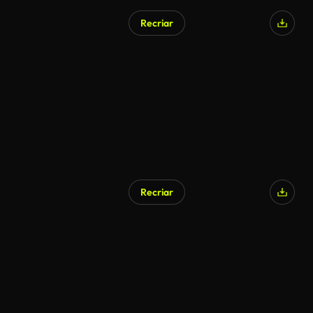
Recriar
Recriar