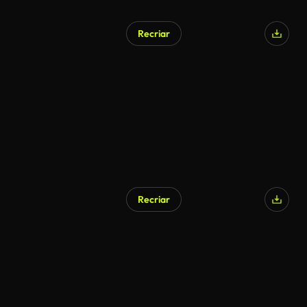
Recriar
Recriar