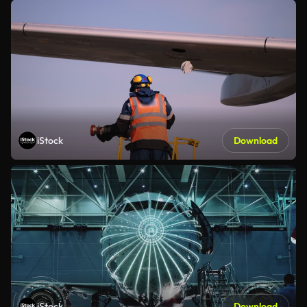
iStock
Download
iStock
Download