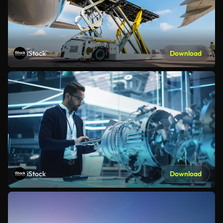
iStock
Download
iStock
Download