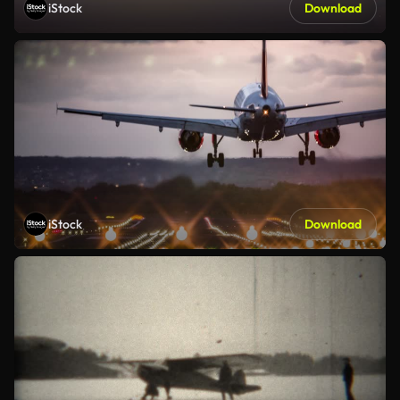
iStock
Download
iStock
Download