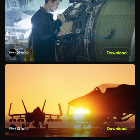
iStock
Download
iStock
Download