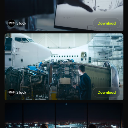
iStock
Download
iStock
Download