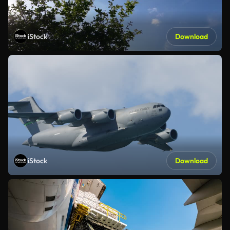
iStock
Download
iStock
Download