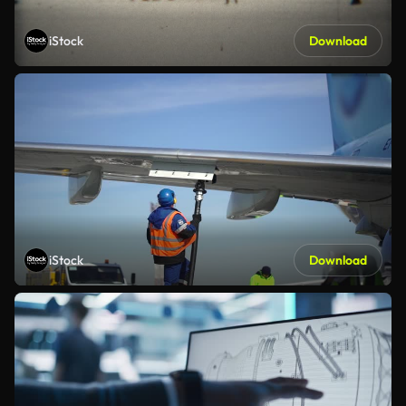
iStock
Download
iStock
Download