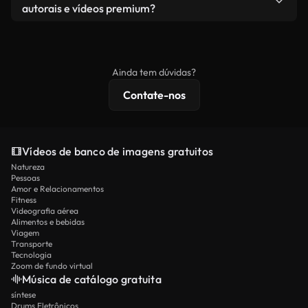
vídeos livremente. Apenas certifique-se de que o
autorais e vídeos premium?
produto final esteja de acordo com nossa licença e
Os vídeos isentos de royalties incluem direitos
não seja redistribuído como conteúdo bruto de
comerciais, enquanto o conteúdo premium inclui
banco de imagens.
imagens exclusivas, resolução 4K e proteções de
Ainda tem dúvidas?
licenciamento estendidas.
Contate-nos
Vídeos de banco de imagens gratuitos
Natureza
Pessoas
Amor e Relacionamentos
Fitness
Videografia aérea
Alimentos e bebidas
Viagem
Transporte
Tecnologia
Zoom de fundo virtual
Música de catálogo gratuita
síntese
Drums Eletrônicos