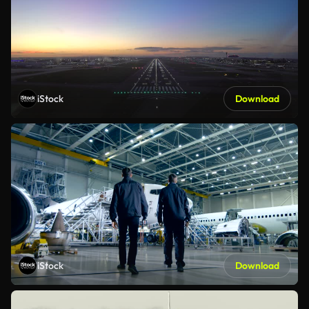
iStock
Download
iStock
Download