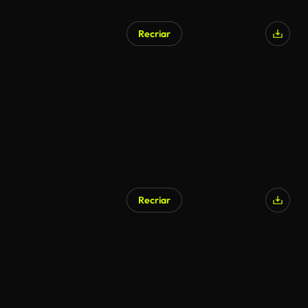
Recriar
Recriar