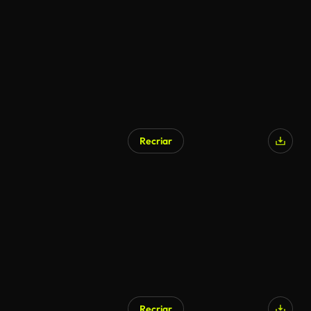
Recriar
Recriar