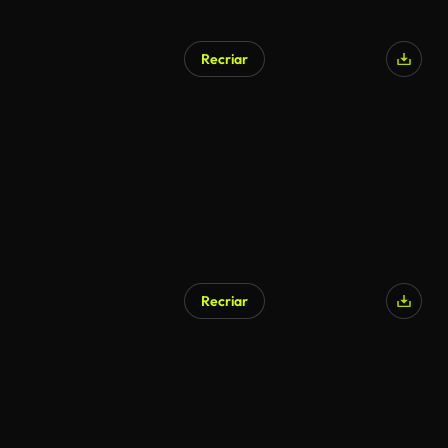
Recriar
Recriar