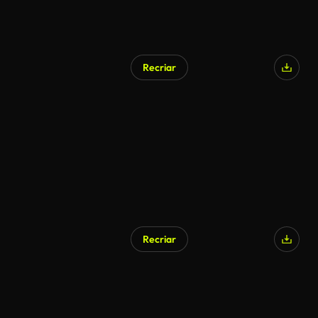
Recriar
Recriar