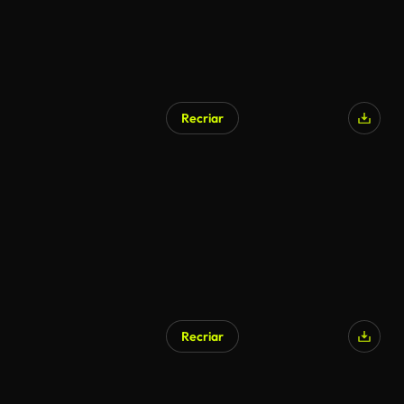
Recriar
Recriar