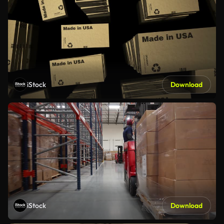
iStock
Download
iStock
Download