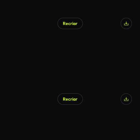
Recriar
Recriar