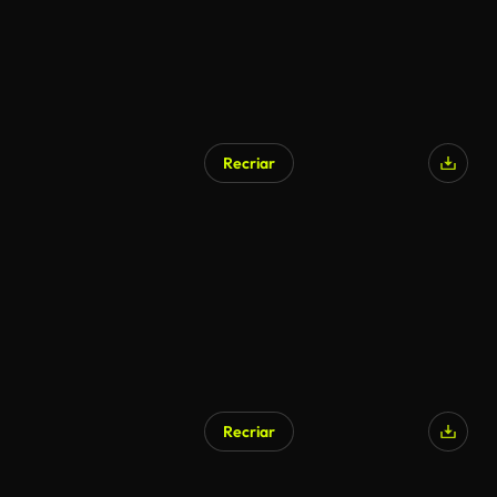
Recriar
Recriar