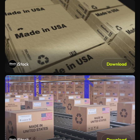
iStock
Download
iStock
Download