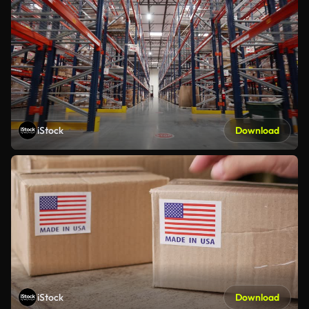
iStock
Download
iStock
Download