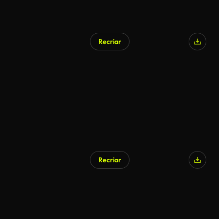
Recriar
Recriar