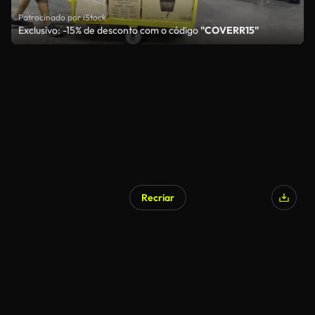
Patrocinado por iStock
Exclusivo: -15% de desconto com o código
"COVERR15"
Recriar