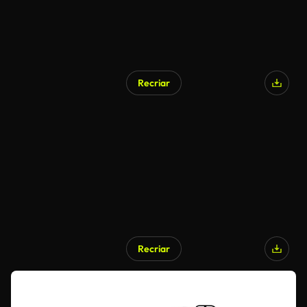
Recriar
Recriar