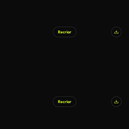
Recriar
Recriar