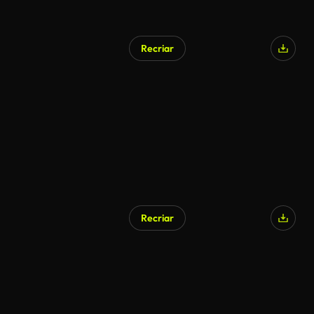
Recriar
Recriar