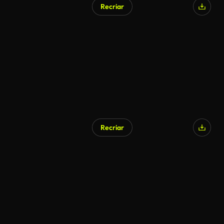
Recriar
Recriar