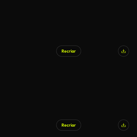
Recriar
Recriar