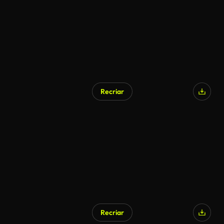
Recriar
Recriar