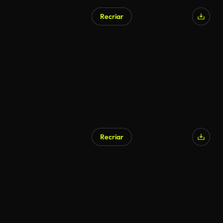
Recriar
Recriar