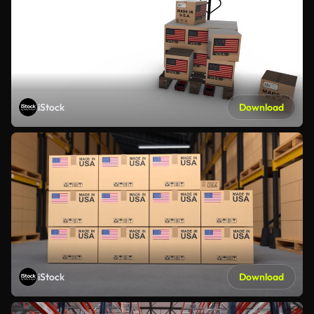
iStock
Download
iStock
Download