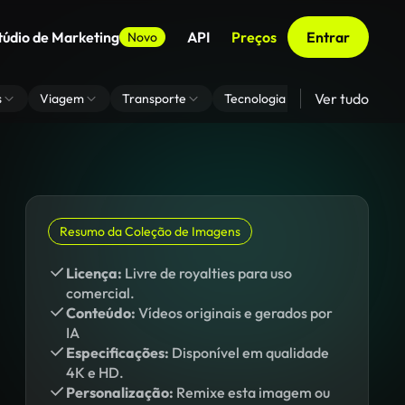
túdio de Marketing
API
Preços
Entrar
Novo
Ver tudo
s
Viagem
Transporte
Tecnologia
Zoom De Fundo
Resumo da Coleção de Imagens
Licença:
Livre de royalties para uso
comercial.
Conteúdo:
Vídeos originais e gerados por
IA
Especificações:
Disponível em qualidade
4K e HD.
Personalização:
Remixe esta imagem ou