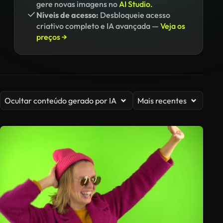
gere novas imagens no
AI Studio.
Níveis de acesso:
Desbloqueie acesso
criativo completo e IA avançada —
Veja os
preços →
Ocultar conteúdo gerado por IA
Mais recentes