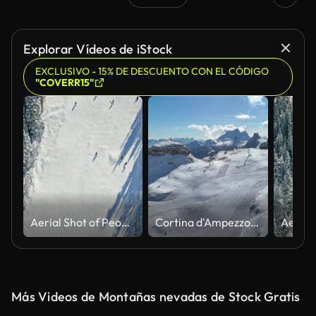
Generado por IA
Explorar Vídeos de iStock
EXCLUSIVO - 15% DE DESCUENTO CON EL CÓDIGO
"COVERR15"
Aerial Shot of People Skiing and Snowboarding Down a Hill near Loveland Pass
Cortina d'Ampezzo, Italy: Aerial view of famous ski resort in Dolomites (Dolomitic Alps) and venue of Winter Olympics Milano Cortina 2026, sunny day - landscape panorama of Europe from above
Más Videos de Montañas nevadas de Stock Gratis