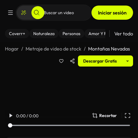
Iniciar sesión
Ver todo
Coverr+
Naturaleza
Personas
Amor Y Relaciones
El
Hogar
Metraje de video de stock
Montañas Nevadas
Descargar Gratis
Recortar
0:00 / 0:00