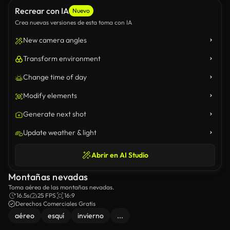
Recrear con IA
Nuevo
Crea nuevas versiones de esta toma con IA
New camera angles
Transform environment
Change time of day
Modify elements
Generate next shot
Update weather & light
Abrir en AI Studio
Montañas nevadas
Toma aérea de las montañas nevadas.
16.5s
25 FPS
16:9
Derechos Comerciales Gratis
aéreo
esquí
invierno
...