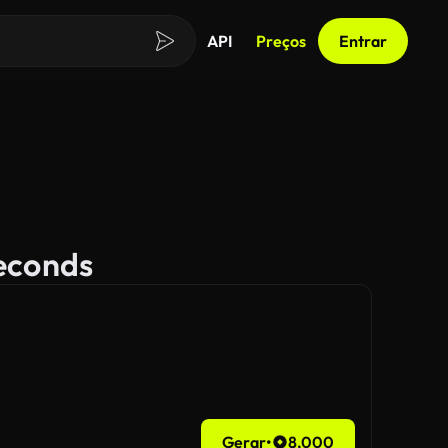
API
Preços
Entrar
Seconds
Gerar
•
8,000