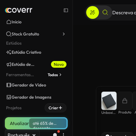
Início
Stock Gratuito
Estúdios
Estúdio Criativo
Estúdio de
Novo
Marketing
Ferramentas
Todos
fixadas
Gerador de Vídeo
Gerador de Imagens
Projetos
Criar
Produto
Unboxing ASMR
Atualizar
até 65% de
desconto
Português