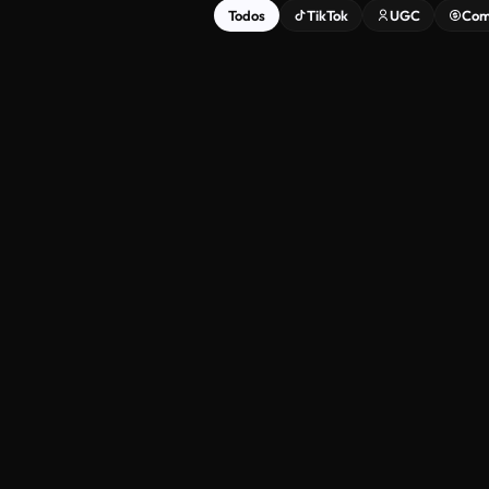
Todos
TikTok
UGC
Com
Secret Hack
P