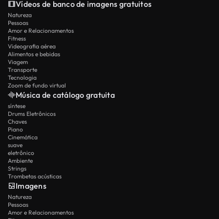
prioritário e capacidade máxima.
Vídeos de banco de imagens gratuitos
para segmentação de grãos finos ou geração de
Natureza
alto detalhe; menos robusto em entradas
Pessoas
barulhentas, ambíguas ou altamente variáveis;
Amor e Relacionamentos
Fitness
capacidades limitadas de personalização
Videografia aérea
avançada e ajuste fino. - É importante entender
Alimentos e bebidas
Viagem
essas limitações atuais ao planejar projetos.
Transporte
Tecnologia
Zoom de fundo virtual
Música de catálogo gratuita
síntese
Drums Eletrônicos
Chaves
Piano
Cinemática
suave
eletrônico
Ambiente
Strings
Trombetas acústicas
Imagens
Natureza
Pessoas
Amor e Relacionamentos