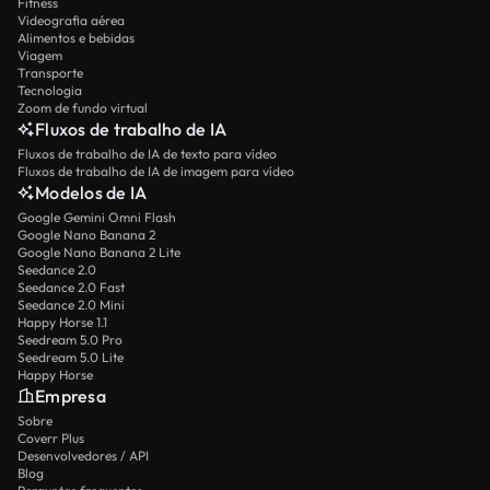
Fitness
Videografia aérea
Alimentos e bebidas
Viagem
Transporte
Tecnologia
Zoom de fundo virtual
Fluxos de trabalho de IA
Fluxos de trabalho de IA de texto para vídeo
Fluxos de trabalho de IA de imagem para vídeo
Modelos de IA
Google Gemini Omni Flash
Google Nano Banana 2
Google Nano Banana 2 Lite
Seedance 2.0
Seedance 2.0 Fast
Seedance 2.0 Mini
Happy Horse 1.1
Seedream 5.0 Pro
Seedream 5.0 Lite
Happy Horse
Empresa
Sobre
Coverr Plus
Desenvolvedores / API
Blog