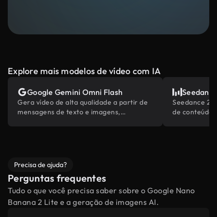
Explore mais modelos de vídeo com IA
Google Gemini Omni Flash
Seedance
Gera vídeo de alta qualidade a partir de
Seedance 2.0 
mensagens de texto e imagens,
de conteúdo 
alimentado pelo conhecimento do mundo
abrangentes d
embutido da Gemini.
Precisa de ajuda?
Perguntas frequentes
Tudo o que você precisa saber sobre o Google Nano
Banana 2 Lite e a geração de imagens AI.