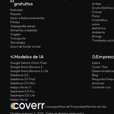
gratuitos
síntese
Drums Eletrônic
Natureza
Chaves
Pessoas
Piano
Amor e Relacionamentos
Cinemática
Fitness
suave
Videografia aérea
eletrônico
Alimentos e bebidas
Ambiente
Viagem
Strings
Transporte
Trombetas acúst
Tecnologia
Zoom de fundo virtual
Modelos de IA
Empres
Google Gemini Omni Flash
Sobre
Google Nano Banana 2
Coverr Plus
Google Nano Banana 2 Lite
Desenvolvedores
Seedance 2.0
Blog
Seedance 2.0 Fast
Perguntas frequ
Seedance 2.0 Mini
Anunciar
Happy Horse 1.1
Contacte-nos
Seedream 5.0 Pro
Seedream 5.0 Lite
Happy Horse
Licença
política de Privacidade
Termos de Uso
Direitos autorais © 2026. Todos os direitos reservados.