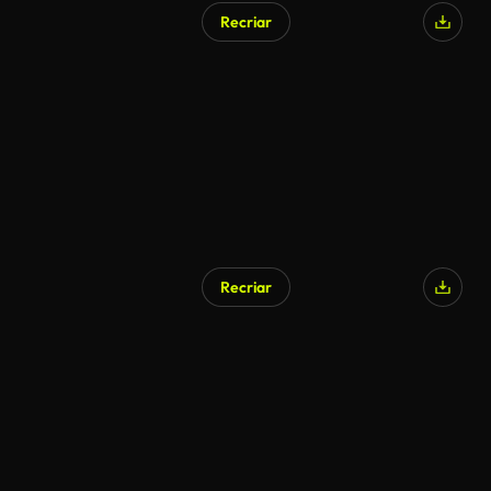
Recriar
Recriar