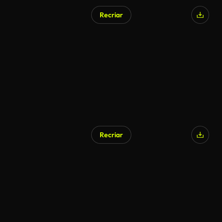
Recriar
Recriar