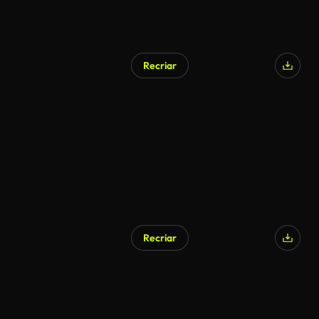
Recriar
Recriar