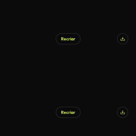
Recriar
Recriar