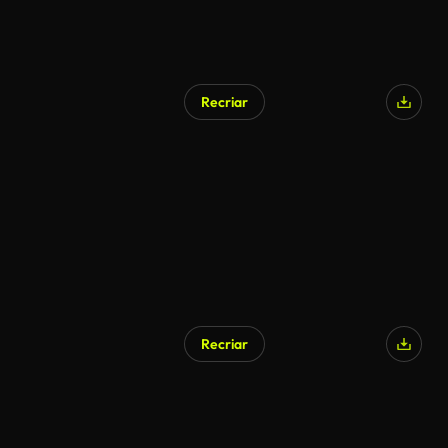
Recriar
Recriar