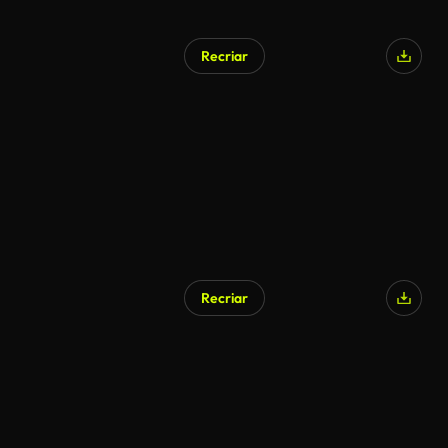
Recriar
Recriar