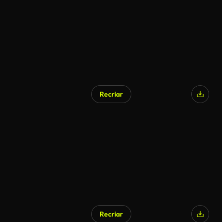
Recriar
Recriar