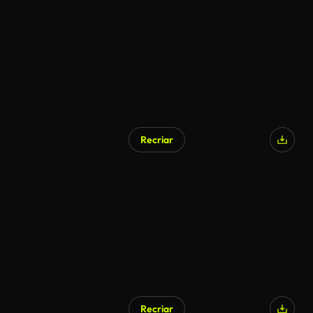
Recriar
Recriar