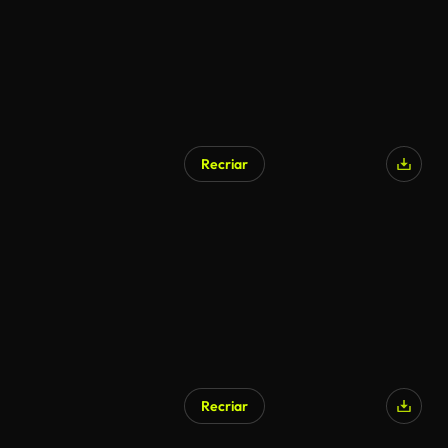
Recriar
Recriar