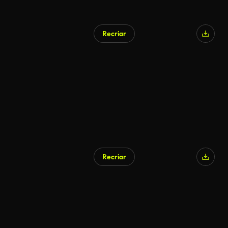
Recriar
Recriar