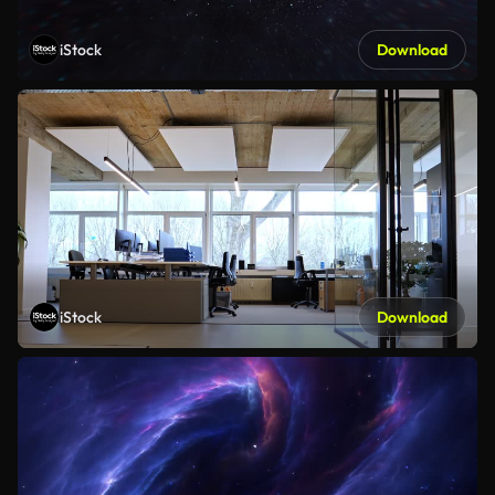
iStock
Download
iStock
Download