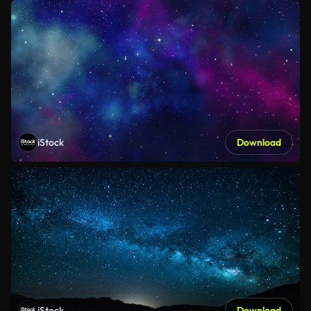
iStock
Download
iStock
Download