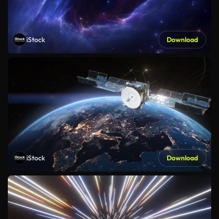
iStock
Download
iStock
Download