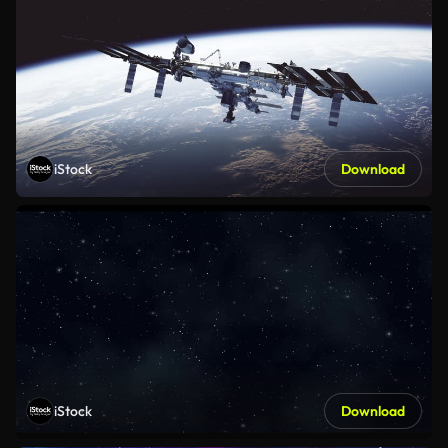
iStock
Download
iStock
Download