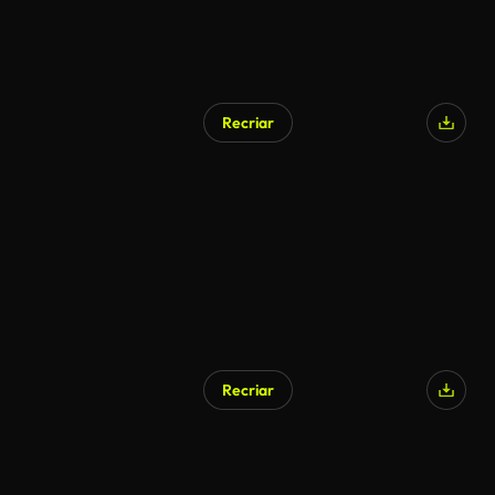
Recriar
Recriar