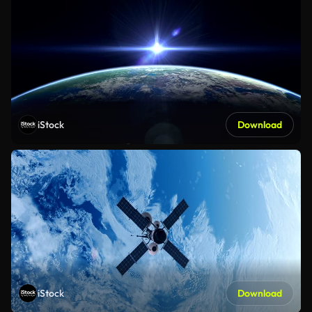
iStock
Download
iStock
Download