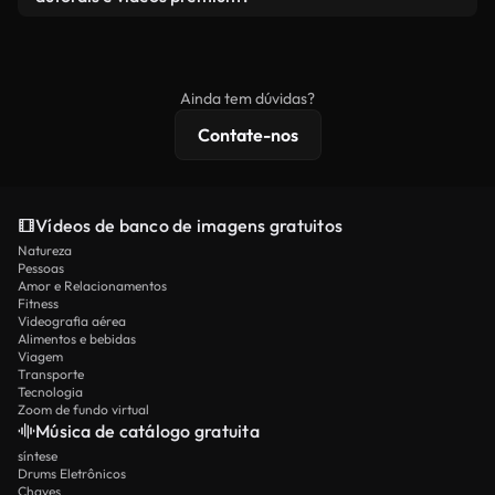
produto final esteja de acordo com nossa licença e
Os vídeos isentos de royalties incluem direitos
não seja redistribuído como conteúdo bruto de
comerciais, enquanto o conteúdo premium inclui
banco de imagens.
imagens exclusivas, resolução 4K e proteções de
Ainda tem dúvidas?
licenciamento estendidas.
Contate-nos
Vídeos de banco de imagens gratuitos
Natureza
Pessoas
Amor e Relacionamentos
Fitness
Videografia aérea
Alimentos e bebidas
Viagem
Transporte
Tecnologia
Zoom de fundo virtual
Música de catálogo gratuita
síntese
Drums Eletrônicos
Chaves