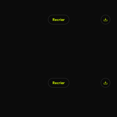
Recriar
Recriar