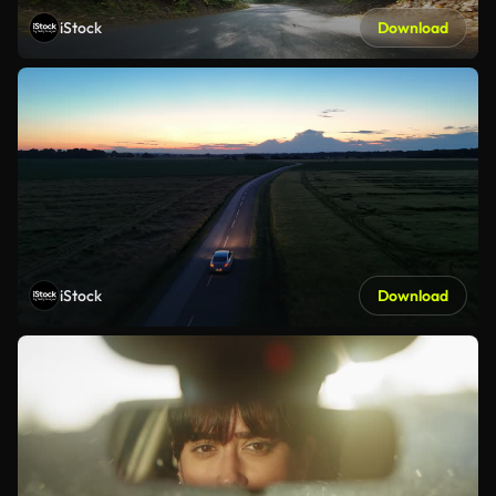
iStock
Download
iStock
Download