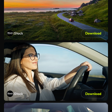
iStock
Download
iStock
Download