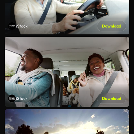
iStock
Download
iStock
Download