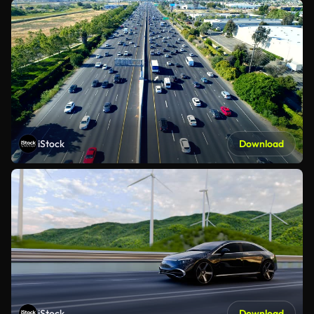
iStock
Download
iStock
Download