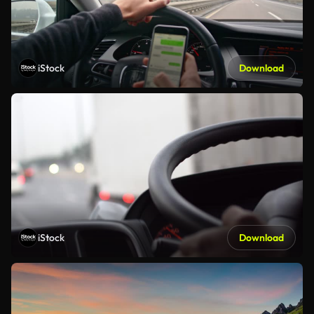
iStock
Download
iStock
Download