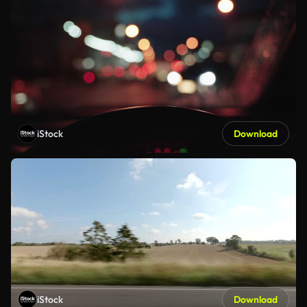
iStock
Download
iStock
Download