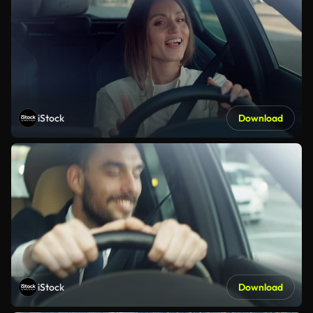
iStock
Download
iStock
Download