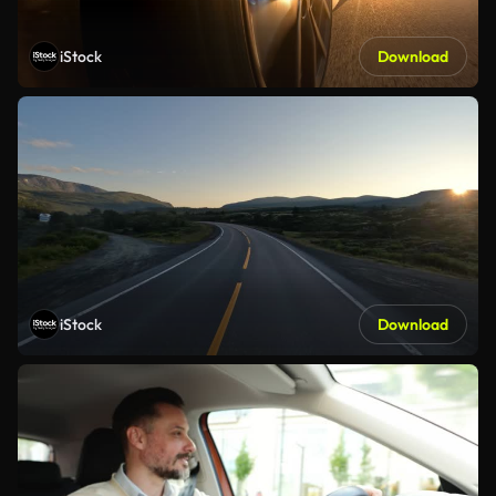
iStock
Download
iStock
Download