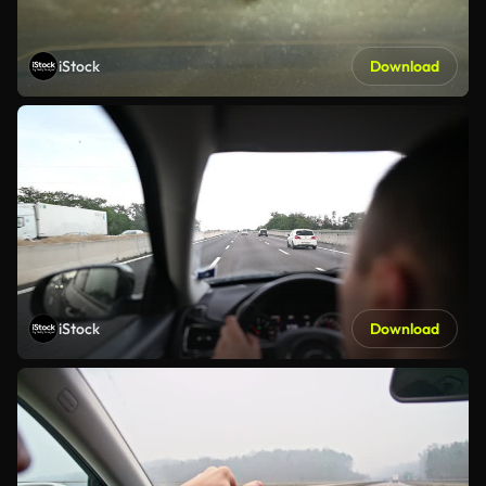
iStock
Download
iStock
Download