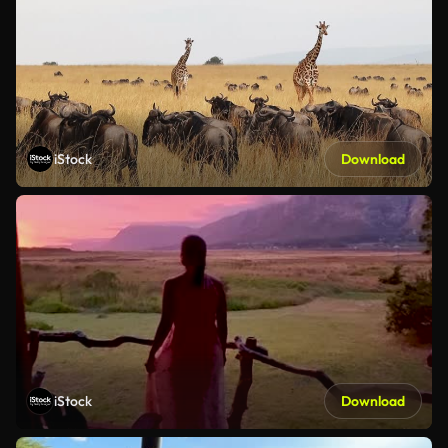
iStock
Download
iStock
Download