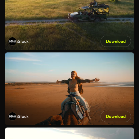
iStock
Download
iStock
Download