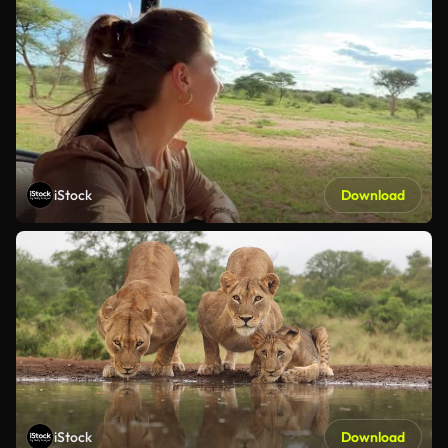
iStock
Download
iStock
Download