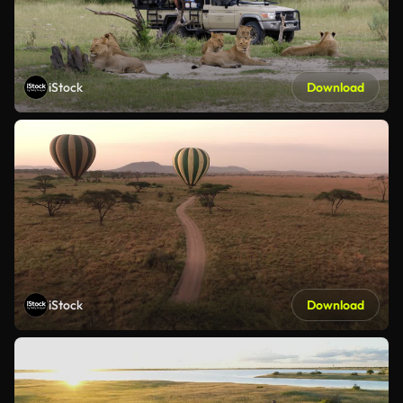
iStock
Download
iStock
Download