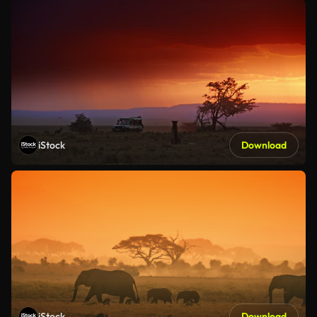
iStock
Download
iStock
Download