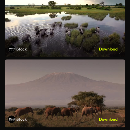
iStock
Download
iStock
Download