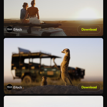
iStock
Download
iStock
Download