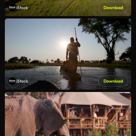
iStock
Download
iStock
Download