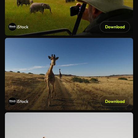
iStock
Download
iStock
Download