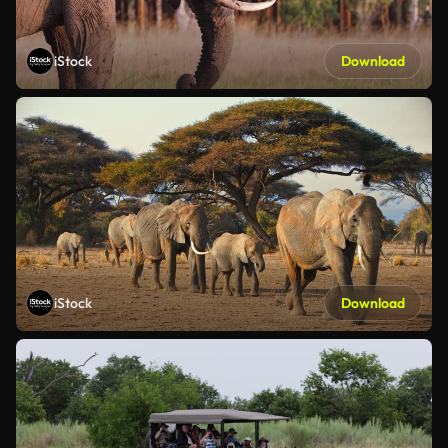
iStock
Download
iStock
Download