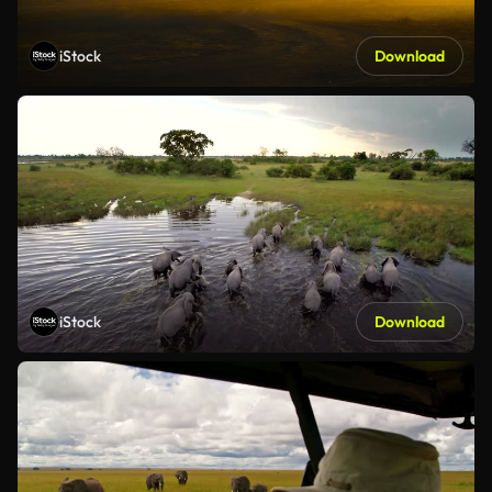
iStock
Download
iStock
Download