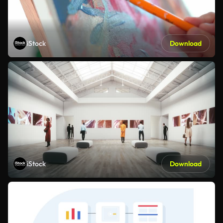
iStock
Download
iStock
Download