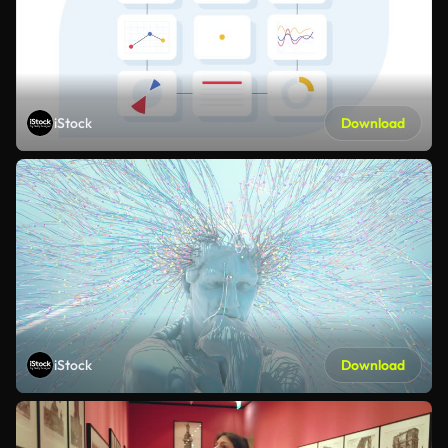
iStock
Download
iStock
Download