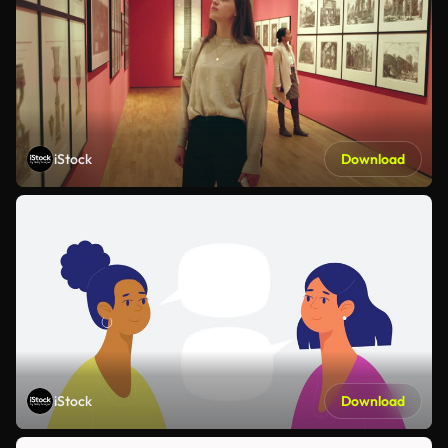
iStock
Download
iStock
Download