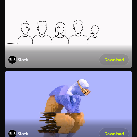
iStock
Download
iStock
Download