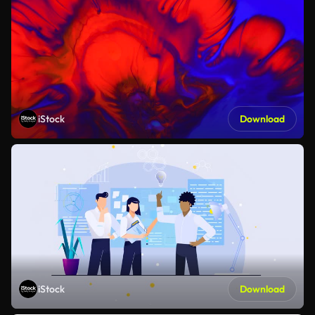
iStock
Download
iStock
Download