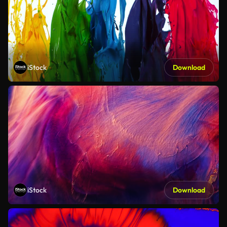
iStock
Download
iStock
Download