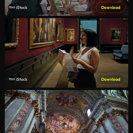
iStock
Download
iStock
Download