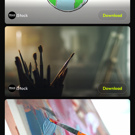
iStock
Download
iStock
Download