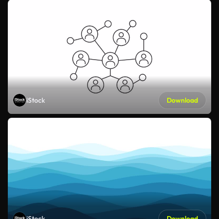
iStock
Download
iStock
Download