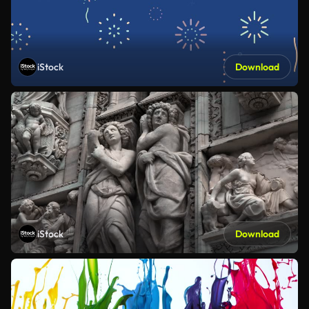
iStock
Download
iStock
Download