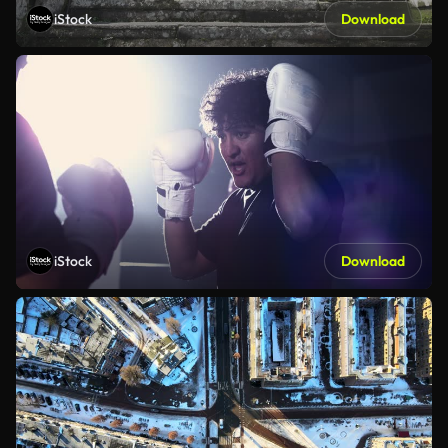
iStock
Download
iStock
Download