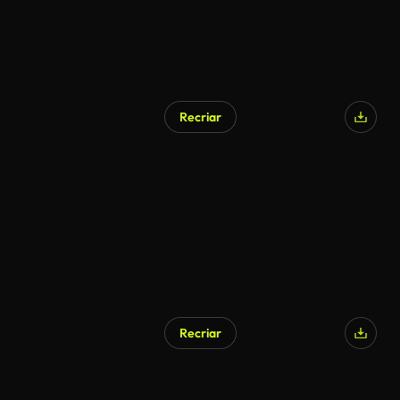
Recriar
Recriar