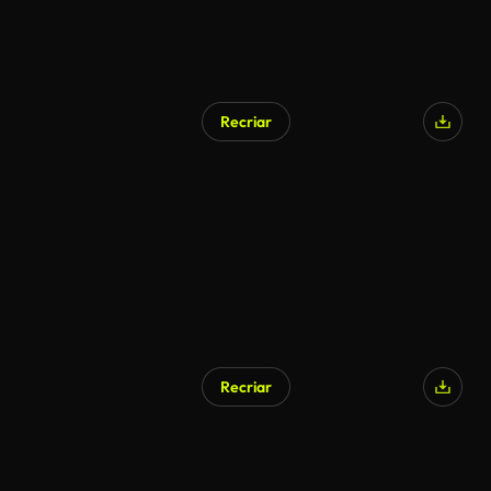
Recriar
Recriar