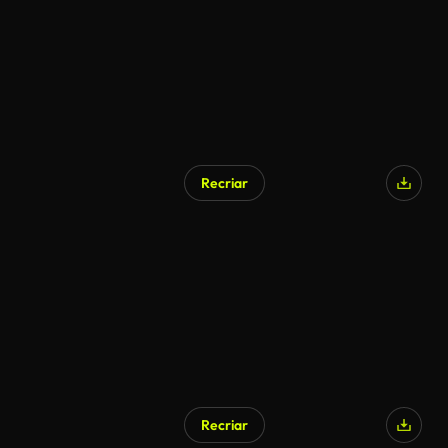
Recriar
Recriar