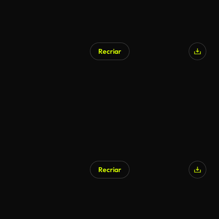
Recriar
Recriar