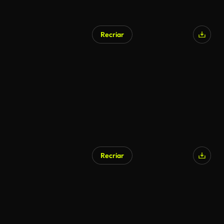
Recriar
Recriar