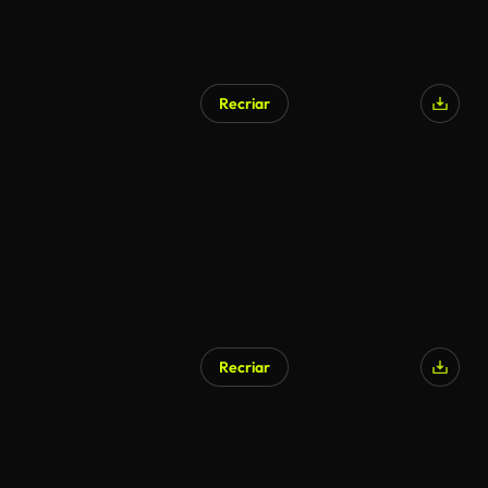
Recriar
Recriar