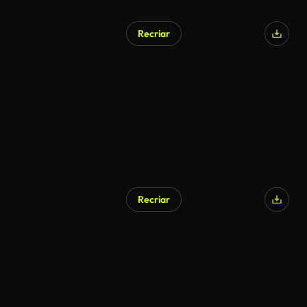
Recriar
Recriar