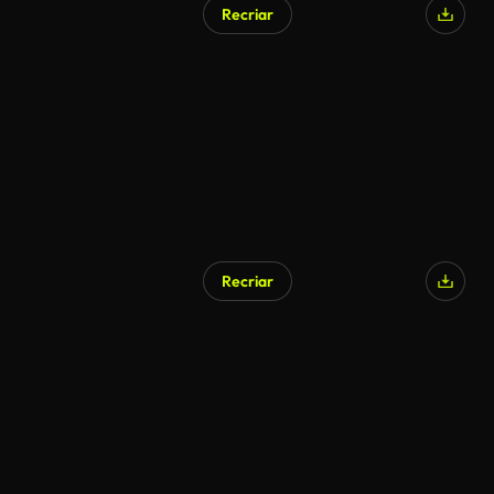
Recriar
Recriar