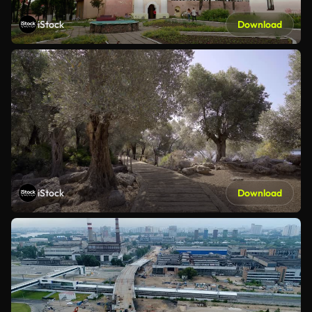
iStock
Download
iStock
Download