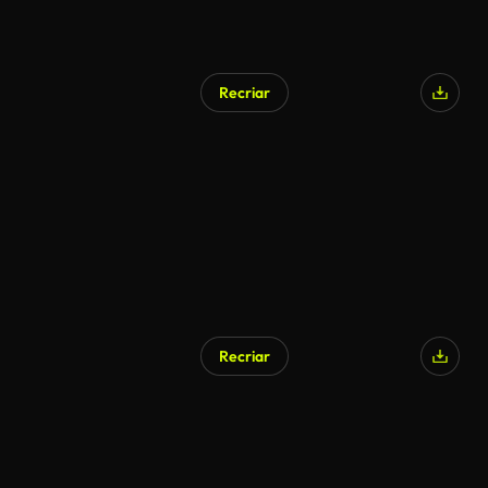
Recriar
Recriar