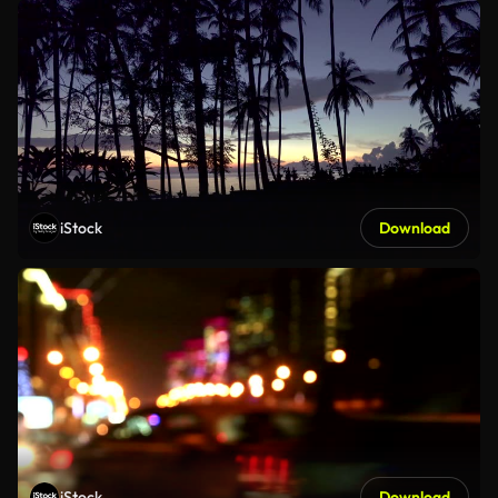
iStock
Download
iStock
Download