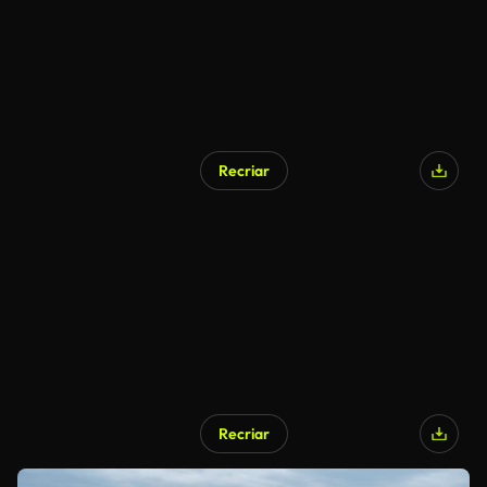
Recriar
Recriar