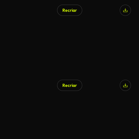
Recriar
Recriar