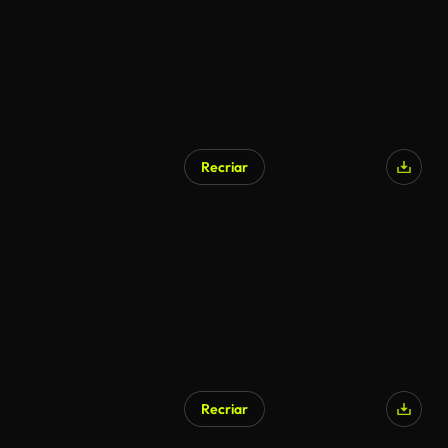
Recriar
Recriar