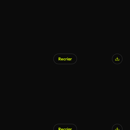
Recriar
Recriar