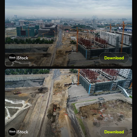
iStock
Download
iStock
Download