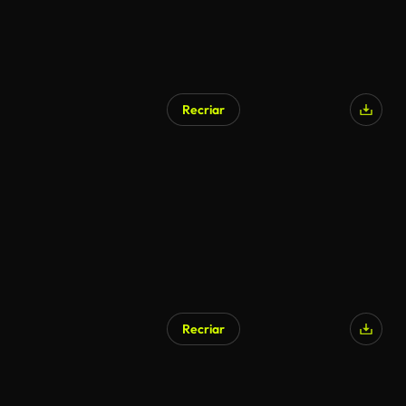
Recriar
Recriar