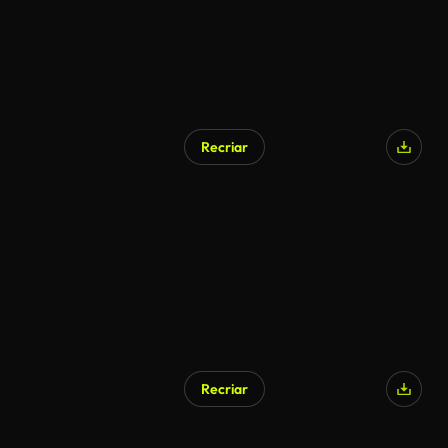
Recriar
Recriar