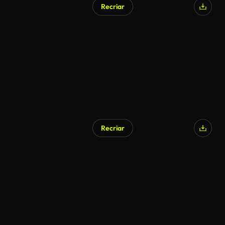
Recriar
Recriar