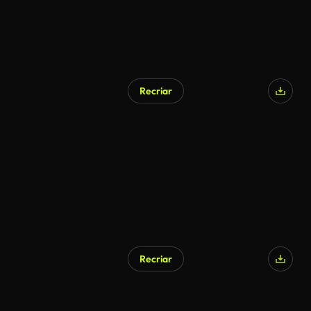
Recriar
Recriar