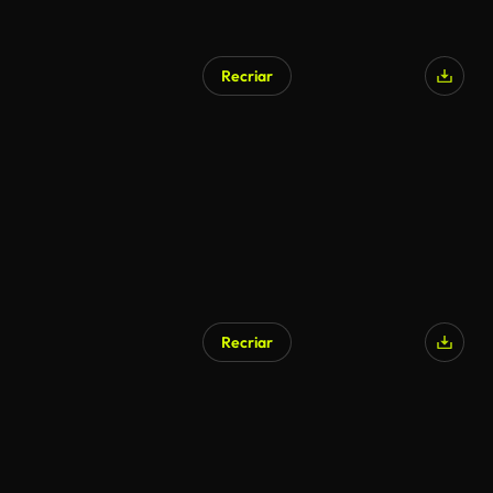
Recriar
Recriar