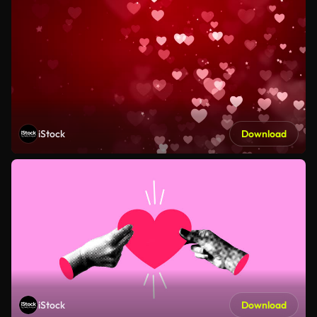
iStock
Download
iStock
Download