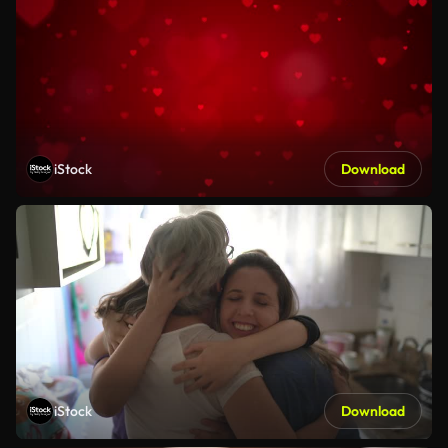
iStock
Download
iStock
Download