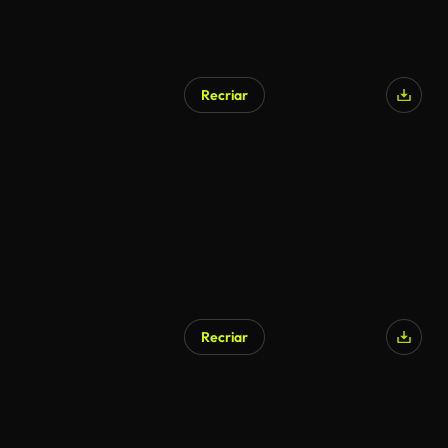
Recriar
Recriar