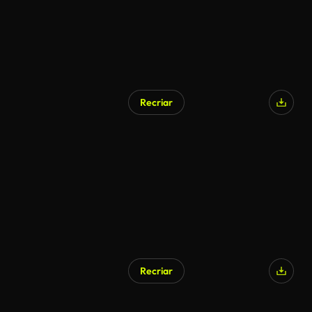
Recriar
Recriar