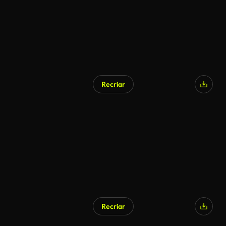
Recriar
Recriar