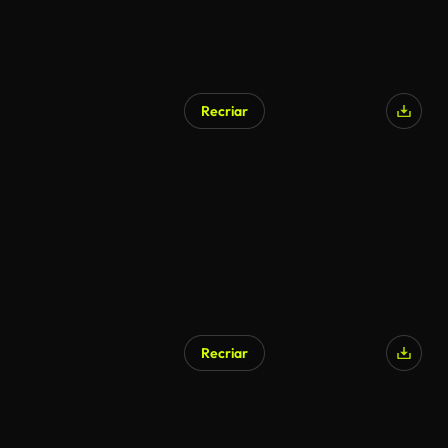
Recriar
Recriar