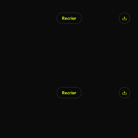
Recriar
Recriar