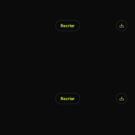
Recriar
Recriar