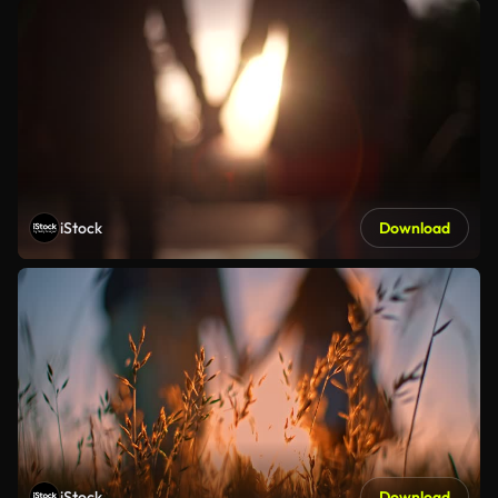
iStock
Download
iStock
Download