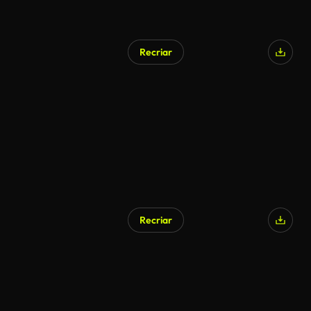
Recriar
Recriar