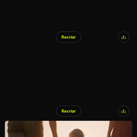
Recriar
Recriar