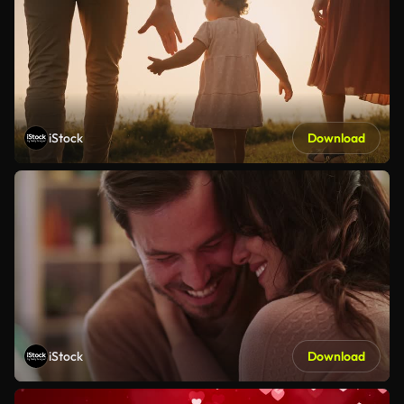
iStock
Download
iStock
Download