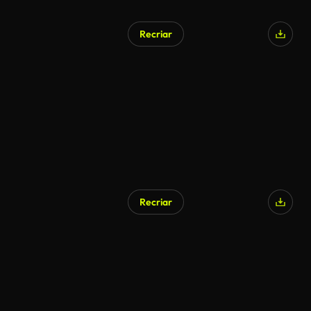
Recriar
Recriar