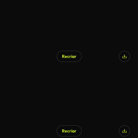
Recriar
Recriar