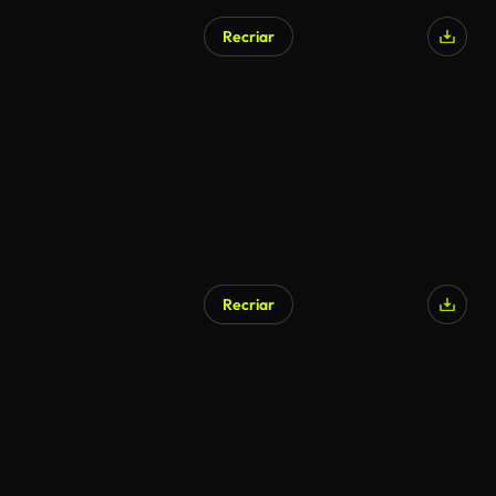
Recriar
Recriar