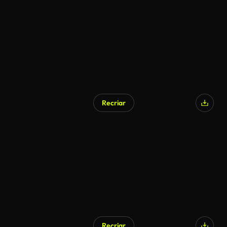
Recriar
Recriar