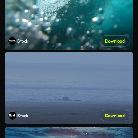
iStock
Download
iStock
Download