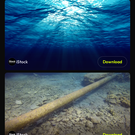
iStock
Download
iStock
Download