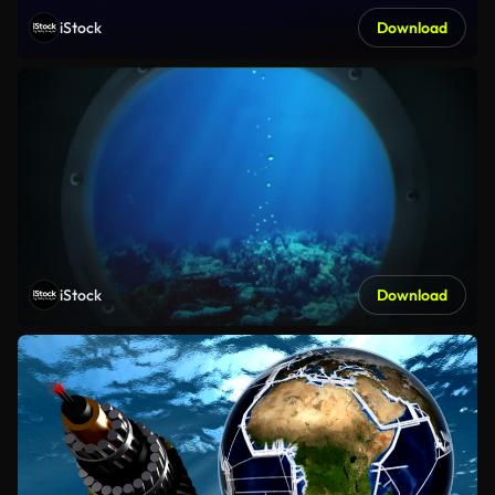
iStock
Download
iStock
Download