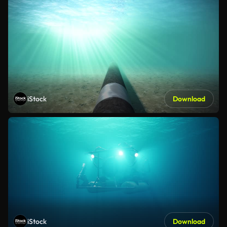
iStock
Download
iStock
Download