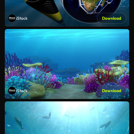
iStock
Download
iStock
Download